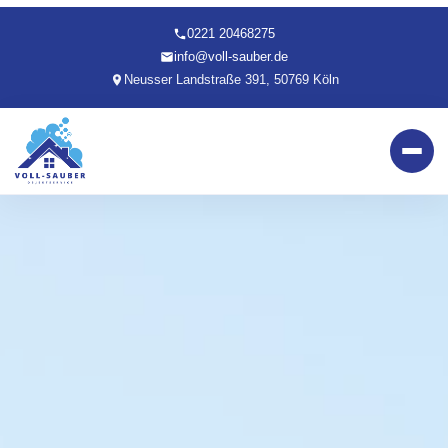
0221 20468275
info@voll-sauber.de
Neusser Landstraße 391, 50769 Köln