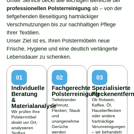
professionellen Polsterreinigung
ab – von der
tiefgehenden Beseitigung hartnäckiger
Verschmutzungen bis zur nachhaltigen Pflege
Ihrer Textilien.
Unser Ziel ist es, Ihren Polstermöbeln neue
Frische, Hygiene und eine deutlich verlängerte
Lebensdauer zu schenken.
01
02
03
Individuelle
Fachgerechte
Spezialisierte
Beratung
Polsterreinigung
Fleckenentfer
&
Tiefsitzender
Ob Rotwein,
Materialanalyse
Schmutz,
Kaffee, Öl,
Flecken, Staub
Haustierflecken
Wir prüfen Ihre
und
oder andere
Polstermöbel
unangenehme
hartnäckige
direkt vor Ort,
Gerüche
Verunreinigungen
analysieren
werden
– wir behandeln
Stoffart,