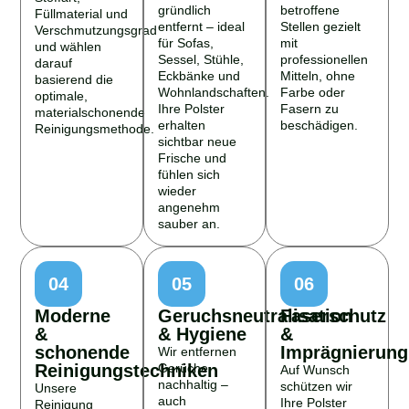
gründlich
betroffene
Füllmaterial und
entfernt – ideal
Stellen gezielt
Verschmutzungsgrad
für Sofas,
mit
und wählen
Sessel, Stühle,
professionellen
darauf
Eckbänke und
Mitteln, ohne
basierend die
Wohnlandschaften.
Farbe oder
optimale,
Ihre Polster
Fasern zu
materialschonende
erhalten
beschädigen.
Reinigungsmethode.
sichtbar neue
Frische und
fühlen sich
wieder
angenehm
sauber an.
04
05
06
Moderne
Geruchsneutralisation
Faserschutz
&
& Hygiene
&
schonende
Imprägnierung
Wir entfernen
Reinigungstechniken
Gerüche
Auf Wunsch
nachhaltig –
schützen wir
Unsere
auch
Ihre Polster
Reinigung