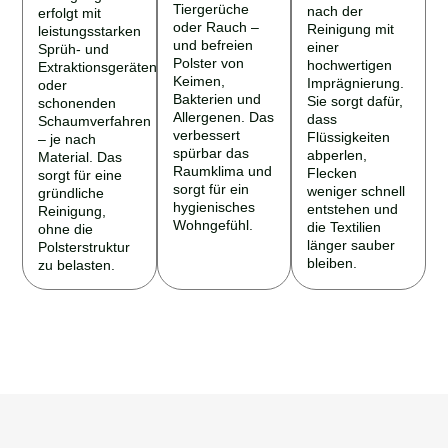
Tiergerüche
nach der
erfolgt mit
oder Rauch –
Reinigung mit
leistungsstarken
und befreien
einer
Sprüh- und
Polster von
hochwertigen
Extraktionsgeräten
Keimen,
Imprägnierung.
oder
Bakterien und
Sie sorgt dafür,
schonenden
Allergenen. Das
dass
Schaumverfahren
verbessert
Flüssigkeiten
– je nach
spürbar das
abperlen,
Material. Das
Raumklima und
Flecken
sorgt für eine
sorgt für ein
weniger schnell
gründliche
hygienisches
entstehen und
Reinigung,
Wohngefühl.
die Textilien
ohne die
länger sauber
Polsterstruktur
bleiben.
zu belasten.