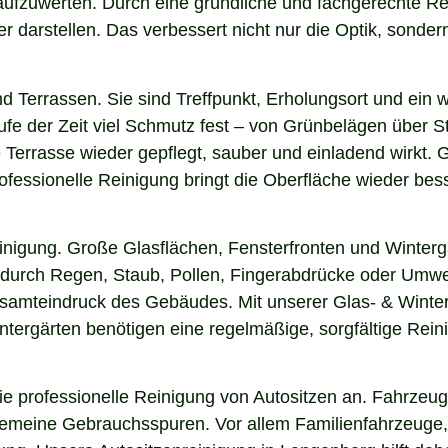
 aufzuwerten. Durch eine gründliche und fachgerechte R
arstellen. Das verbessert nicht nur die Optik, sondern i
nd Terrassen. Sie sind Treffpunkt, Erholungsort und ein
aufe der Zeit viel Schmutz fest – von Grünbelägen über 
 Terrasse wieder gepflegt, sauber und einladend wirkt. G
fessionelle Reinigung bringt die Oberfläche wieder bess
einigung. Große Glasflächen, Fensterfronten und Winterg
n durch Regen, Staub, Pollen, Fingerabdrücke oder Umwel
Gesamteindruck des Gebäudes. Mit unserer Glas- & Winter
ergärten benötigen eine regelmäßige, sorgfältige Reinig
 professionelle Reinigung von Autositzen an. Fahrzeugs
lgemeine Gebrauchsspuren. Vor allem Familienfahrzeuge,