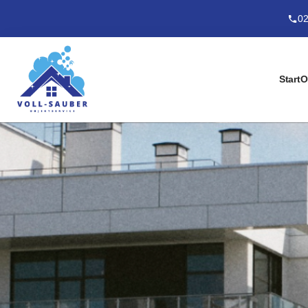
02
Start
O