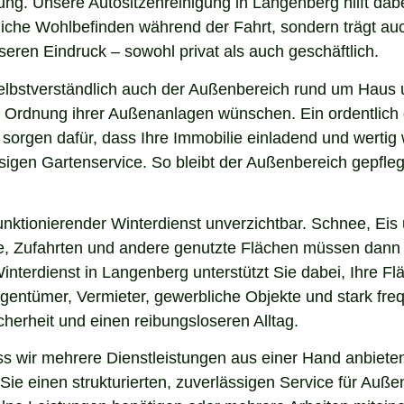
ung. Unsere Autositzenreinigung in Langenberg hilft dabei
nliche Wohlbefinden während der Fahrt, sondern trägt a
eren Eindruck – sowohl privat als auch geschäftlich.
elbstverständlich auch der Außenbereich rund um Haus
 und Ordnung ihrer Außenanlagen wünschen. Ein ordentlic
 sorgen dafür, dass Ihre Immobilie einladend und werti
sigen Gartenservice. So bleibt der Außenbereich gepfleg
nktionierender Winterdienst unverzichtbar. Schnee, Eis u
ge, Zufahrten und andere genutzte Flächen müssen dann
Winterdienst in Langenberg unterstützt Sie dabei, Ihre F
igentümer, Vermieter, gewerbliche Objekte und stark freq
icherheit und einen reibungsloseren Alltag.
wir mehrere Dienstleistungen aus einer Hand anbieten.
ie einen strukturierten, zuverlässigen Service für Auße