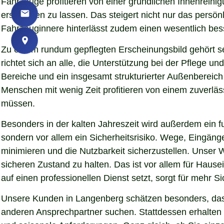
Fahrzeuge profitieren von einer gründlichen Innenreinig
erscheinen zu lassen. Das steigert nicht nur das persö
Fahrzeuginnere hinterlässt zudem einen wesentlich bess
Zu einem rundum gepflegten Erscheinungsbild gehört s
richtet sich an alle, die Unterstützung bei der Pflege
Bereiche und ein insgesamt strukturierter Außenbereich
Menschen mit wenig Zeit profitieren von einem zuverläs
müssen.
Besonders in der kalten Jahreszeit wird außerdem ein fu
sondern vor allem ein Sicherheitsrisiko. Wege, Eingän
minimieren und die Nutzbarkeit sicherzustellen. Unser 
sicheren Zustand zu halten. Das ist vor allem für Hause
auf einen professionellen Dienst setzt, sorgt für mehr S
Unsere Kunden in Langenberg schätzen besonders, dass 
anderen Ansprechpartner suchen. Stattdessen erhalten S