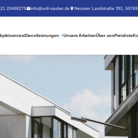
21 20468275
info@voll-sauber.de
Neusser Landstraße 391, 50769
bjektservice
Dienstleistungen
Unsere Arbeiten
Über uns
Preisliste
Ko