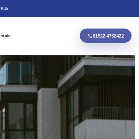
 Köln
01522 4752422
ntakt