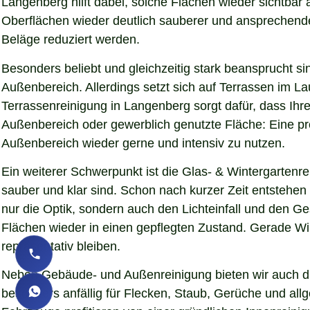
Langenberg hilft dabei, solche Flächen wieder sichtbar
Oberflächen wieder deutlich sauberer und ansprechender d
Beläge reduziert werden.
Besonders beliebt und gleichzeitig stark beansprucht si
Außenbereich. Allerdings setzt sich auf Terrassen im L
Terrassenreinigung in Langenberg sorgt dafür, dass Ihre
Außenbereich oder gewerblich genutzte Fläche: Eine pro
Außenbereich wieder gerne und intensiv zu nutzen.
Ein weiterer Schwerpunkt ist die Glas- & Wintergartenr
sauber und klar sind. Schon nach kurzer Zeit entstehe
nur die Optik, sondern auch den Lichteinfall und den 
Flächen wieder in einen gepflegten Zustand. Gerade Wint
repräsentativ bleiben.
Neben Gebäude- und Außenreinigung bieten wir auch die
besonders anfällig für Flecken, Staub, Gerüche und al