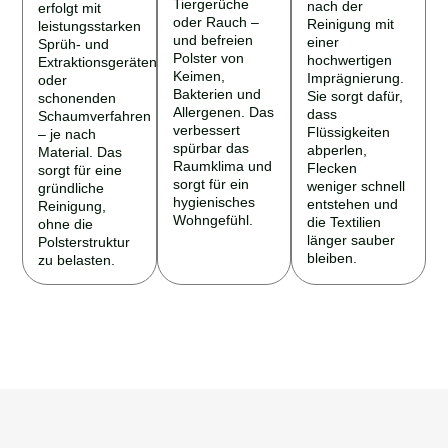
Tiergerüche
nach der
erfolgt mit
oder Rauch –
Reinigung mit
leistungsstarken
und befreien
einer
Sprüh- und
Polster von
hochwertigen
Extraktionsgeräten
Keimen,
Imprägnierung.
oder
Bakterien und
Sie sorgt dafür,
schonenden
Allergenen. Das
dass
Schaumverfahren
verbessert
Flüssigkeiten
– je nach
spürbar das
abperlen,
Material. Das
Raumklima und
Flecken
sorgt für eine
sorgt für ein
weniger schnell
gründliche
hygienisches
entstehen und
Reinigung,
Wohngefühl.
die Textilien
ohne die
länger sauber
Polsterstruktur
bleiben.
zu belasten.