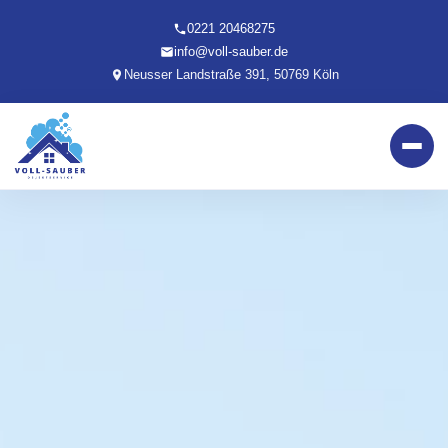
0221 20468275
info@voll-sauber.de
Neusser Landstraße 391, 50769 Köln