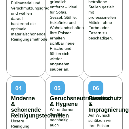
gründlich
betroffene
Füllmaterial und
entfernt – ideal
Stellen gezielt
Verschmutzungsgrad
für Sofas,
mit
und wählen
Sessel, Stühle,
professionellen
darauf
Eckbänke und
Mitteln, ohne
basierend die
Wohnlandschaften.
Farbe oder
optimale,
Ihre Polster
Fasern zu
materialschonende
erhalten
beschädigen.
Reinigungsmethode.
sichtbar neue
Frische und
fühlen sich
wieder
angenehm
sauber an.
04
05
06
Moderne
Geruchsneutralisation
Faserschutz
&
& Hygiene
&
schonende
Imprägnierung
Wir entfernen
Reinigungstechniken
Gerüche
Auf Wunsch
nachhaltig –
schützen wir
Unsere
auch
Ihre Polster
Reinigung