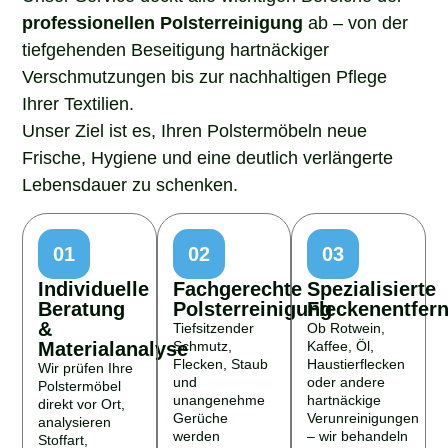
professionellen Polsterreinigung
ab – von der
tiefgehenden Beseitigung hartnäckiger
Verschmutzungen bis zur nachhaltigen Pflege
Ihrer Textilien.
Unser Ziel ist es, Ihren Polstermöbeln neue
Frische, Hygiene und eine deutlich verlängerte
Lebensdauer zu schenken.
01
02
03
Individuelle
Fachgerechte
Spezialisierte
Beratung
Polsterreinigung
Fleckenentfer
&
Tiefsitzender
Ob Rotwein,
Materialanalyse
Schmutz,
Kaffee, Öl,
Flecken, Staub
Haustierflecken
Wir prüfen Ihre
und
oder andere
Polstermöbel
unangenehme
hartnäckige
direkt vor Ort,
Gerüche
Verunreinigungen
analysieren
werden
– wir behandeln
Stoffart,