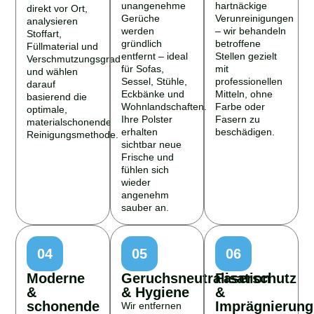
unangenehme
hartnäckige
direkt vor Ort,
Gerüche
Verunreinigungen
analysieren
werden
– wir behandeln
Stoffart,
gründlich
betroffene
Füllmaterial und
entfernt – ideal
Stellen gezielt
Verschmutzungsgrad
für Sofas,
mit
und wählen
Sessel, Stühle,
professionellen
darauf
Eckbänke und
Mitteln, ohne
basierend die
Wohnlandschaften.
Farbe oder
optimale,
Ihre Polster
Fasern zu
materialschonende
erhalten
beschädigen.
Reinigungsmethode.
sichtbar neue
Frische und
fühlen sich
wieder
angenehm
sauber an.
04
05
06
Moderne
Geruchsneutralisation
Faserschutz
&
& Hygiene
&
schonende
Imprägnierung
Wir entfernen