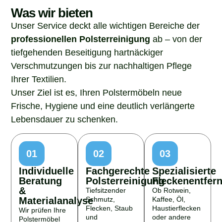
Was wir bieten
Unser Service deckt alle wichtigen Bereiche der
professionellen Polsterreinigung
ab – von der
tiefgehenden Beseitigung hartnäckiger
Verschmutzungen bis zur nachhaltigen Pflege
Ihrer Textilien.
Unser Ziel ist es, Ihren Polstermöbeln neue
Frische, Hygiene und eine deutlich verlängerte
Lebensdauer zu schenken.
01
02
03
Individuelle
Fachgerechte
Spezialisierte
Beratung
Polsterreinigung
Fleckenentfer
&
Tiefsitzender
Ob Rotwein,
Materialanalyse
Schmutz,
Kaffee, Öl,
Flecken, Staub
Haustierflecken
Wir prüfen Ihre
und
oder andere
Polstermöbel