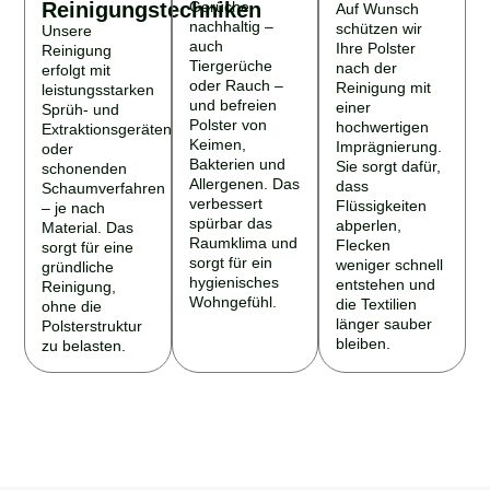
Reinigungstechniken
Gerüche
Auf Wunsch
nachhaltig –
schützen wir
Unsere
auch
Ihre Polster
Reinigung
Tiergerüche
nach der
erfolgt mit
oder Rauch –
Reinigung mit
leistungsstarken
und befreien
einer
Sprüh- und
Polster von
hochwertigen
Extraktionsgeräten
Keimen,
Imprägnierung.
oder
Bakterien und
Sie sorgt dafür,
schonenden
Allergenen. Das
dass
Schaumverfahren
verbessert
Flüssigkeiten
– je nach
spürbar das
abperlen,
Material. Das
Raumklima und
Flecken
sorgt für eine
sorgt für ein
weniger schnell
gründliche
hygienisches
entstehen und
Reinigung,
Wohngefühl.
die Textilien
ohne die
länger sauber
Polsterstruktur
bleiben.
zu belasten.