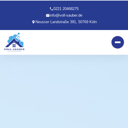
0221 20468275
info@voll-sauber.de
Neusser Landstraße 391, 50769 Köln