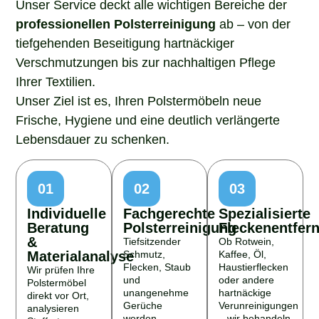
professionellen Polsterreinigung
ab – von der
tiefgehenden Beseitigung hartnäckiger
Verschmutzungen bis zur nachhaltigen Pflege
Ihrer Textilien.
Unser Ziel ist es, Ihren Polstermöbeln neue
Frische, Hygiene und eine deutlich verlängerte
Lebensdauer zu schenken.
01
02
03
Individuelle
Fachgerechte
Spezialisierte
Beratung
Polsterreinigung
Fleckenentfer
&
Tiefsitzender
Ob Rotwein,
Materialanalyse
Schmutz,
Kaffee, Öl,
Flecken, Staub
Haustierflecken
Wir prüfen Ihre
und
oder andere
Polstermöbel
unangenehme
hartnäckige
direkt vor Ort,
Gerüche
Verunreinigungen
analysieren
werden
– wir behandeln
Stoffart,