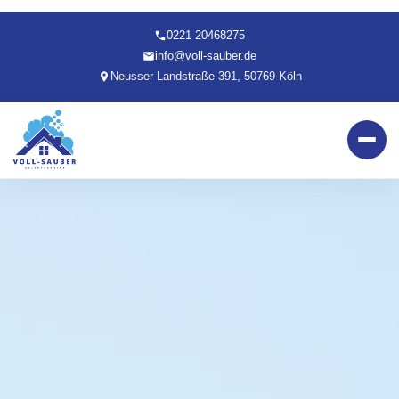
0221 20468275
info@voll-sauber.de
Neusser Landstraße 391, 50769 Köln