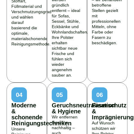
gründlich
betroffene
Füllmaterial und
entfernt – ideal
Stellen gezielt
Verschmutzungsgrad
für Sofas,
mit
und wählen
Sessel, Stühle,
professionellen
darauf
Eckbänke und
Mitteln, ohne
basierend die
Wohnlandschaften.
Farbe oder
optimale,
Ihre Polster
Fasern zu
materialschonende
erhalten
beschädigen.
Reinigungsmethode.
sichtbar neue
Frische und
fühlen sich
wieder
angenehm
sauber an.
04
05
06
Moderne
Geruchsneutralisation
Faserschutz
&
& Hygiene
&
schonende
Imprägnierung
Wir entfernen
Reinigungstechniken
Gerüche
Auf Wunsch
nachhaltig –
schützen wir
Unsere
auch
Ihre Polster
Reinigung