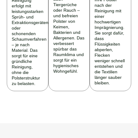
Tiergerüche
nach der
erfolgt mit
oder Rauch –
Reinigung mit
leistungsstarken
und befreien
einer
Sprüh- und
Polster von
hochwertigen
Extraktionsgeräten
Keimen,
Imprägnierung.
oder
Bakterien und
Sie sorgt dafür,
schonenden
Allergenen. Das
dass
Schaumverfahren
verbessert
Flüssigkeiten
– je nach
spürbar das
abperlen,
Material. Das
Raumklima und
Flecken
sorgt für eine
sorgt für ein
weniger schnell
gründliche
hygienisches
entstehen und
Reinigung,
Wohngefühl.
die Textilien
ohne die
länger sauber
Polsterstruktur
bleiben.
zu belasten.