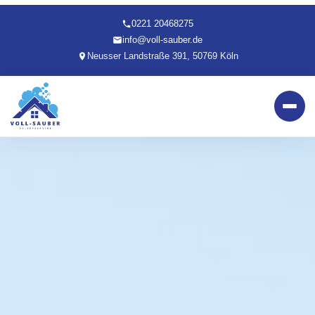
0221 20468275
info@voll-sauber.de
Neusser Landstraße 391, 50769 Köln