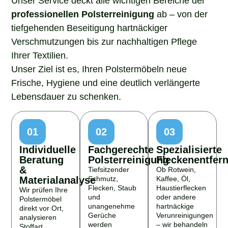
professionellen Polsterreinigung
ab – von der
tiefgehenden Beseitigung hartnäckiger
Verschmutzungen bis zur nachhaltigen Pflege
Ihrer Textilien.
Unser Ziel ist es, Ihren Polstermöbeln neue
Frische, Hygiene und eine deutlich verlängerte
Lebensdauer zu schenken.
01
02
03
Individuelle
Fachgerechte
Spezialisierte
Beratung
Polsterreinigung
Fleckenentfer
&
Tiefsitzender
Ob Rotwein,
Materialanalyse
Schmutz,
Kaffee, Öl,
Flecken, Staub
Haustierflecken
Wir prüfen Ihre
und
oder andere
Polstermöbel
unangenehme
hartnäckige
direkt vor Ort,
Gerüche
Verunreinigungen
analysieren
werden
– wir behandeln
Stoffart,