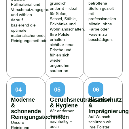
gründlich
betroffene
Füllmaterial und
entfernt – ideal
Stellen gezielt
Verschmutzungsgrad
für Sofas,
mit
und wählen
Sessel, Stühle,
professionellen
darauf
Eckbänke und
Mitteln, ohne
basierend die
Wohnlandschaften.
Farbe oder
optimale,
Ihre Polster
Fasern zu
materialschonende
erhalten
beschädigen.
Reinigungsmethode.
sichtbar neue
Frische und
fühlen sich
wieder
angenehm
sauber an.
04
05
06
Moderne
Geruchsneutralisation
Faserschutz
&
& Hygiene
&
schonende
Imprägnierung
Wir entfernen
Reinigungstechniken
Gerüche
Auf Wunsch
nachhaltig –
schützen wir
Unsere
auch
Ihre Polster
Reinigung