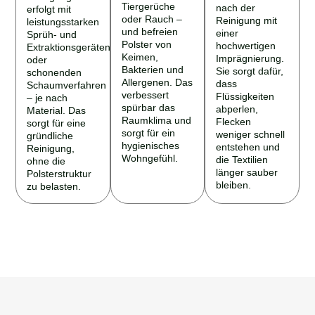
Tiergerüche
nach der
erfolgt mit
oder Rauch –
Reinigung mit
leistungsstarken
und befreien
einer
Sprüh- und
Polster von
hochwertigen
Extraktionsgeräten
Keimen,
Imprägnierung.
oder
Bakterien und
Sie sorgt dafür,
schonenden
Allergenen. Das
dass
Schaumverfahren
verbessert
Flüssigkeiten
– je nach
spürbar das
abperlen,
Material. Das
Raumklima und
Flecken
sorgt für eine
sorgt für ein
weniger schnell
gründliche
hygienisches
entstehen und
Reinigung,
Wohngefühl.
die Textilien
ohne die
länger sauber
Polsterstruktur
bleiben.
zu belasten.