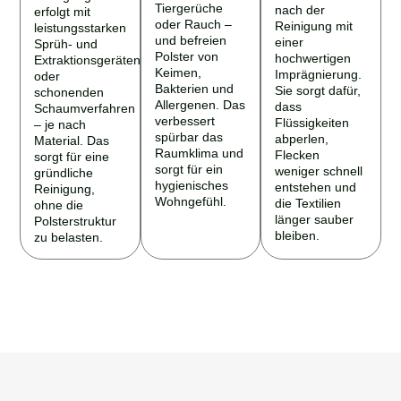
Tiergerüche
nach der
erfolgt mit
oder Rauch –
Reinigung mit
leistungsstarken
und befreien
einer
Sprüh- und
Polster von
hochwertigen
Extraktionsgeräten
Keimen,
Imprägnierung.
oder
Bakterien und
Sie sorgt dafür,
schonenden
Allergenen. Das
dass
Schaumverfahren
verbessert
Flüssigkeiten
– je nach
spürbar das
abperlen,
Material. Das
Raumklima und
Flecken
sorgt für eine
sorgt für ein
weniger schnell
gründliche
hygienisches
entstehen und
Reinigung,
Wohngefühl.
die Textilien
ohne die
länger sauber
Polsterstruktur
bleiben.
zu belasten.