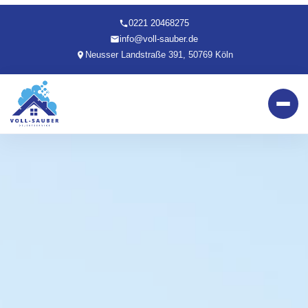
0221 20468275
info@voll-sauber.de
Neusser Landstraße 391, 50769 Köln