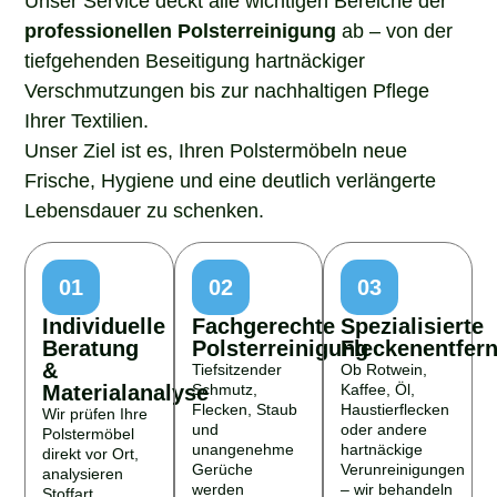
professionellen Polsterreinigung
ab – von der
tiefgehenden Beseitigung hartnäckiger
Verschmutzungen bis zur nachhaltigen Pflege
Ihrer Textilien.
Unser Ziel ist es, Ihren Polstermöbeln neue
Frische, Hygiene und eine deutlich verlängerte
Lebensdauer zu schenken.
01
02
03
Individuelle
Fachgerechte
Spezialisierte
Beratung
Polsterreinigung
Fleckenentfer
&
Tiefsitzender
Ob Rotwein,
Materialanalyse
Schmutz,
Kaffee, Öl,
Flecken, Staub
Haustierflecken
Wir prüfen Ihre
und
oder andere
Polstermöbel
unangenehme
hartnäckige
direkt vor Ort,
Gerüche
Verunreinigungen
analysieren
werden
– wir behandeln
Stoffart,