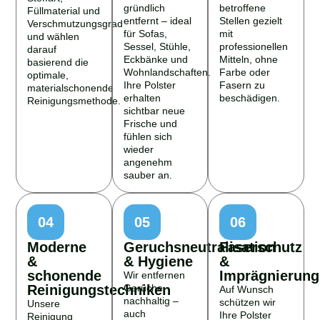
gründlich
betroffene
Füllmaterial und
entfernt – ideal
Stellen gezielt
Verschmutzungsgrad
für Sofas,
mit
und wählen
Sessel, Stühle,
professionellen
darauf
Eckbänke und
Mitteln, ohne
basierend die
Wohnlandschaften.
Farbe oder
optimale,
Ihre Polster
Fasern zu
materialschonende
erhalten
beschädigen.
Reinigungsmethode.
sichtbar neue
Frische und
fühlen sich
wieder
angenehm
sauber an.
04
05
06
Moderne
Geruchsneutralisation
Faserschutz
&
& Hygiene
&
schonende
Imprägnierung
Wir entfernen
Reinigungstechniken
Gerüche
Auf Wunsch
nachhaltig –
schützen wir
Unsere
auch
Ihre Polster
Reinigung