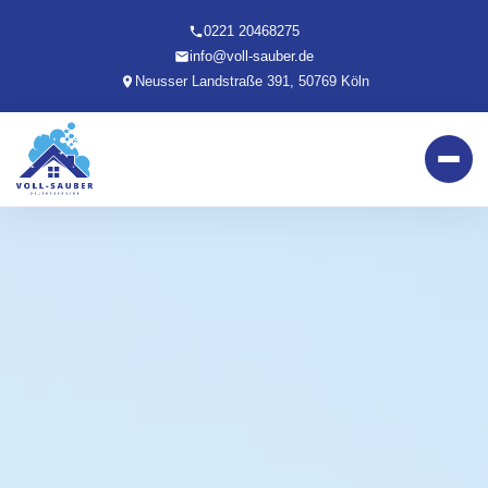
0221 20468275
info@voll-sauber.de
Neusser Landstraße 391, 50769 Köln