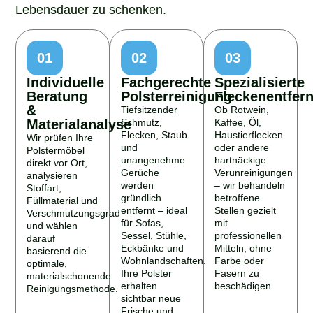
Lebensdauer zu schenken.
01
02
03
Individuelle
Fachgerechte
Spezialisierte
Beratung
Polsterreinigung
Fleckenentfer
&
Tiefsitzender
Ob Rotwein,
Materialanalyse
Schmutz,
Kaffee, Öl,
Flecken, Staub
Haustierflecken
Wir prüfen Ihre
und
oder andere
Polstermöbel
unangenehme
hartnäckige
direkt vor Ort,
Gerüche
Verunreinigungen
analysieren
werden
– wir behandeln
Stoffart,
gründlich
betroffene
Füllmaterial und
entfernt – ideal
Stellen gezielt
Verschmutzungsgrad
für Sofas,
mit
und wählen
Sessel, Stühle,
professionellen
darauf
Eckbänke und
Mitteln, ohne
basierend die
Wohnlandschaften.
Farbe oder
optimale,
Ihre Polster
Fasern zu
materialschonende
erhalten
beschädigen.
Reinigungsmethode.
sichtbar neue
Frische und