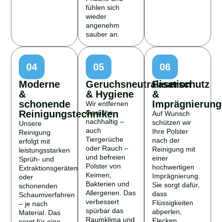
fühlen sich
wieder
angenehm
sauber an.
04
05
06
Moderne
Geruchsneutralisation
Faserschutz
&
& Hygiene
&
schonende
Imprägnierung
Wir entfernen
Reinigungstechniken
Gerüche
Auf Wunsch
nachhaltig –
schützen wir
Unsere
auch
Ihre Polster
Reinigung
Tiergerüche
nach der
erfolgt mit
oder Rauch –
Reinigung mit
leistungsstarken
und befreien
einer
Sprüh- und
Polster von
hochwertigen
Extraktionsgeräten
Keimen,
Imprägnierung.
oder
Bakterien und
Sie sorgt dafür,
schonenden
Allergenen. Das
dass
Schaumverfahren
verbessert
Flüssigkeiten
– je nach
spürbar das
abperlen,
Material. Das
Raumklima und
Flecken
sorgt für eine