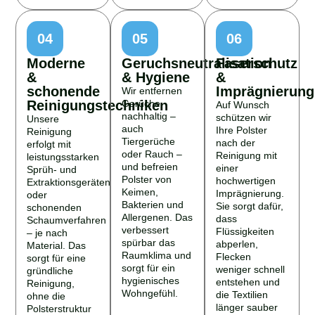
04
05
06
Moderne
Geruchsneutralisation
Faserschutz
&
& Hygiene
&
schonende
Imprägnierung
Wir entfernen
Reinigungstechniken
Gerüche
Auf Wunsch
nachhaltig –
schützen wir
Unsere
auch
Ihre Polster
Reinigung
Tiergerüche
nach der
erfolgt mit
oder Rauch –
Reinigung mit
leistungsstarken
und befreien
einer
Sprüh- und
Polster von
hochwertigen
Extraktionsgeräten
Keimen,
Imprägnierung.
oder
Bakterien und
Sie sorgt dafür,
schonenden
Allergenen. Das
dass
Schaumverfahren
verbessert
Flüssigkeiten
– je nach
spürbar das
abperlen,
Material. Das
Raumklima und
Flecken
sorgt für eine
sorgt für ein
weniger schnell
gründliche
hygienisches
entstehen und
Reinigung,
Wohngefühl.
die Textilien
ohne die
länger sauber
Polsterstruktur