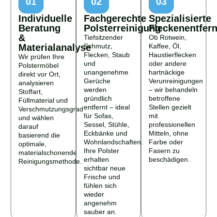
01
02
03
Individuelle
Fachgerechte
Spezialisierte
Beratung
Polsterreinigung
Fleckenentfer
&
Tiefsitzender
Ob Rotwein,
Materialanalyse
Schmutz,
Kaffee, Öl,
Flecken, Staub
Haustierflecken
Wir prüfen Ihre
und
oder andere
Polstermöbel
unangenehme
hartnäckige
direkt vor Ort,
Gerüche
Verunreinigungen
analysieren
werden
– wir behandeln
Stoffart,
gründlich
betroffene
Füllmaterial und
entfernt – ideal
Stellen gezielt
Verschmutzungsgrad
für Sofas,
mit
und wählen
Sessel, Stühle,
professionellen
darauf
Eckbänke und
Mitteln, ohne
basierend die
Wohnlandschaften.
Farbe oder
optimale,
Ihre Polster
Fasern zu
materialschonende
erhalten
beschädigen.
Reinigungsmethode.
sichtbar neue
Frische und
fühlen sich
wieder
angenehm
sauber an.