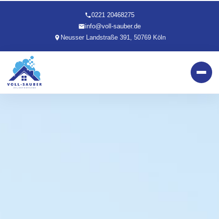
0221 20468275
info@voll-sauber.de
Neusser Landstraße 391, 50769 Köln