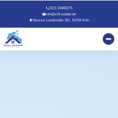
0221 20468275
info@voll-sauber.de
Neusser Landstraße 391, 50769 Köln