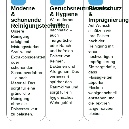
Moderne
Geruchsneutralisation
Faserschutz
&
& Hygiene
&
schonende
Imprägnierung
Wir entfernen
Reinigungstechniken
Gerüche
Auf Wunsch
nachhaltig –
schützen wir
Unsere
auch
Ihre Polster
Reinigung
Tiergerüche
nach der
erfolgt mit
oder Rauch –
Reinigung mit
leistungsstarken
und befreien
einer
Sprüh- und
Polster von
hochwertigen
Extraktionsgeräten
Keimen,
Imprägnierung.
oder
Bakterien und
Sie sorgt dafür,
schonenden
Allergenen. Das
dass
Schaumverfahren
verbessert
Flüssigkeiten
– je nach
spürbar das
abperlen,
Material. Das
Raumklima und
Flecken
sorgt für eine
sorgt für ein
weniger schnell
gründliche
hygienisches
entstehen und
Reinigung,
Wohngefühl.
die Textilien
ohne die
länger sauber
Polsterstruktur
bleiben.
zu belasten.