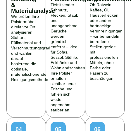
&
Tiefsitzender
Ob Rotwein,
Materialanalyse
Schmutz,
Kaffee, Öl,
Flecken, Staub
Haustierflecken
Wir prüfen Ihre
und
oder andere
Polstermöbel
unangenehme
hartnäckige
direkt vor Ort,
Gerüche
Verunreinigungen
analysieren
werden
– wir behandeln
Stoffart,
gründlich
betroffene
Füllmaterial und
entfernt – ideal
Stellen gezielt
Verschmutzungsgrad
für Sofas,
mit
und wählen
Sessel, Stühle,
professionellen
darauf
Eckbänke und
Mitteln, ohne
basierend die
Wohnlandschaften.
Farbe oder
optimale,
Ihre Polster
Fasern zu
materialschonende
erhalten
beschädigen.
Reinigungsmethode.
sichtbar neue
Frische und
fühlen sich
wieder
angenehm
sauber an.
04
05
06