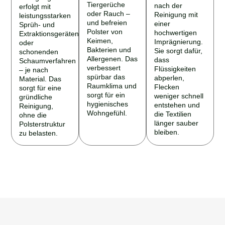
Tiergerüche
nach der
erfolgt mit
oder Rauch –
Reinigung mit
leistungsstarken
und befreien
einer
Sprüh- und
Polster von
hochwertigen
Extraktionsgeräten
Keimen,
Imprägnierung.
oder
Bakterien und
Sie sorgt dafür,
schonenden
Allergenen. Das
dass
Schaumverfahren
verbessert
Flüssigkeiten
– je nach
spürbar das
abperlen,
Material. Das
Raumklima und
Flecken
sorgt für eine
sorgt für ein
weniger schnell
gründliche
hygienisches
entstehen und
Reinigung,
Wohngefühl.
die Textilien
ohne die
länger sauber
Polsterstruktur
bleiben.
zu belasten.