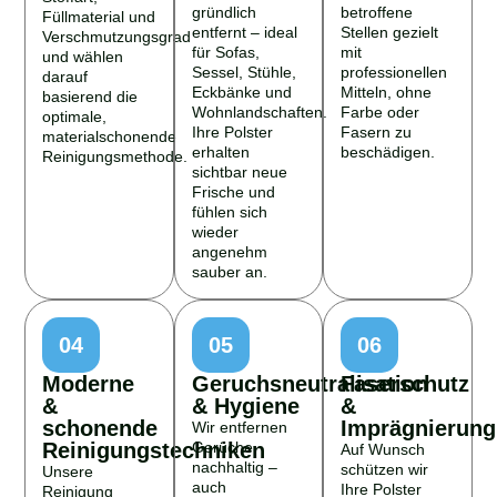
gründlich
betroffene
Füllmaterial und
entfernt – ideal
Stellen gezielt
Verschmutzungsgrad
für Sofas,
mit
und wählen
Sessel, Stühle,
professionellen
darauf
Eckbänke und
Mitteln, ohne
basierend die
Wohnlandschaften.
Farbe oder
optimale,
Ihre Polster
Fasern zu
materialschonende
erhalten
beschädigen.
Reinigungsmethode.
sichtbar neue
Frische und
fühlen sich
wieder
angenehm
sauber an.
04
05
06
Moderne
Geruchsneutralisation
Faserschutz
&
& Hygiene
&
schonende
Imprägnierung
Wir entfernen
Reinigungstechniken
Gerüche
Auf Wunsch
nachhaltig –
schützen wir
Unsere
auch
Ihre Polster
Reinigung