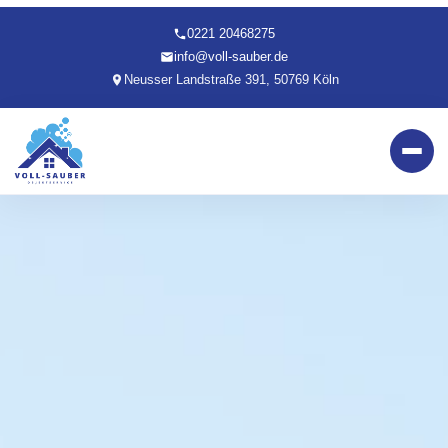
0221 20468275
info@voll-sauber.de
Neusser Landstraße 391, 50769 Köln