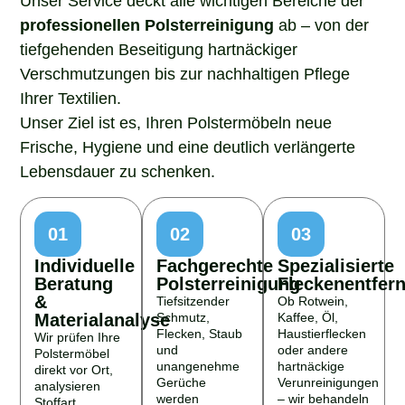
professionellen Polsterreinigung
ab – von der
tiefgehenden Beseitigung hartnäckiger
Verschmutzungen bis zur nachhaltigen Pflege
Ihrer Textilien.
Unser Ziel ist es, Ihren Polstermöbeln neue
Frische, Hygiene und eine deutlich verlängerte
Lebensdauer zu schenken.
01
02
03
Individuelle
Fachgerechte
Spezialisierte
Beratung
Polsterreinigung
Fleckenentfer
&
Tiefsitzender
Ob Rotwein,
Materialanalyse
Schmutz,
Kaffee, Öl,
Flecken, Staub
Haustierflecken
Wir prüfen Ihre
und
oder andere
Polstermöbel
unangenehme
hartnäckige
direkt vor Ort,
Gerüche
Verunreinigungen
analysieren
werden
– wir behandeln
Stoffart,