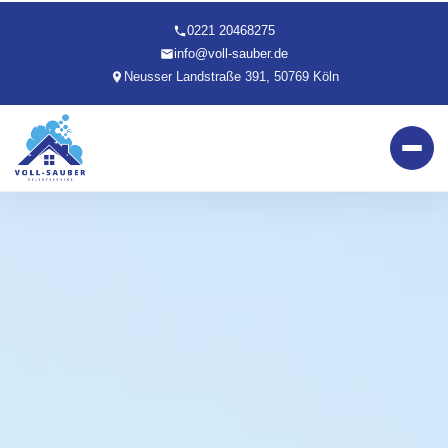
0221 20468275
info@voll-sauber.de
Neusser Landstraße 391, 50769 Köln