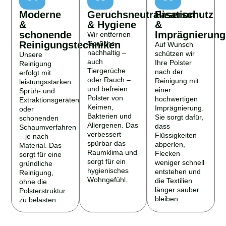
Moderne
Geruchsneutralisation
Faserschutz
&
& Hygiene
&
schonende
Imprägnierung
Wir entfernen
Reinigungstechniken
Gerüche
Auf Wunsch
nachhaltig –
schützen wir
Unsere
auch
Ihre Polster
Reinigung
Tiergerüche
nach der
erfolgt mit
oder Rauch –
Reinigung mit
leistungsstarken
und befreien
einer
Sprüh- und
Polster von
hochwertigen
Extraktionsgeräten
Keimen,
Imprägnierung.
oder
Bakterien und
Sie sorgt dafür,
schonenden
Allergenen. Das
dass
Schaumverfahren
verbessert
Flüssigkeiten
– je nach
spürbar das
abperlen,
Material. Das
Raumklima und
Flecken
sorgt für eine
sorgt für ein
weniger schnell
gründliche
hygienisches
entstehen und
Reinigung,
Wohngefühl.
die Textilien
ohne die
länger sauber
Polsterstruktur
bleiben.
zu belasten.