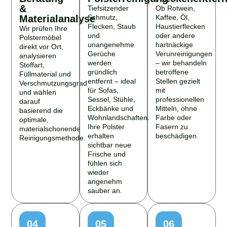
&
Tiefsitzender
Ob Rotwein,
Materialanalyse
Schmutz,
Kaffee, Öl,
Flecken, Staub
Haustierflecken
Wir prüfen Ihre
und
oder andere
Polstermöbel
unangenehme
hartnäckige
direkt vor Ort,
Gerüche
Verunreinigungen
analysieren
werden
– wir behandeln
Stoffart,
gründlich
betroffene
Füllmaterial und
entfernt – ideal
Stellen gezielt
Verschmutzungsgrad
für Sofas,
mit
und wählen
Sessel, Stühle,
professionellen
darauf
Eckbänke und
Mitteln, ohne
basierend die
Wohnlandschaften.
Farbe oder
optimale,
Ihre Polster
Fasern zu
materialschonende
erhalten
beschädigen.
Reinigungsmethode.
sichtbar neue
Frische und
fühlen sich
wieder
angenehm
sauber an.
04
05
06