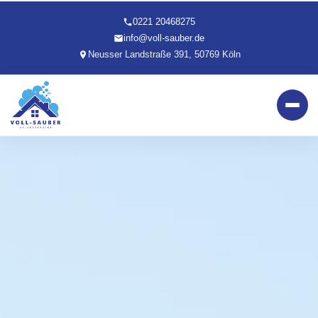
0221 20468275
info@voll-sauber.de
Neusser Landstraße 391, 50769 Köln