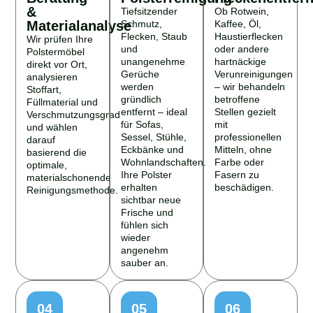
&
Tiefsitzender
Ob Rotwein,
Materialanalyse
Schmutz,
Kaffee, Öl,
Flecken, Staub
Haustierflecken
Wir prüfen Ihre
und
oder andere
Polstermöbel
unangenehme
hartnäckige
direkt vor Ort,
Gerüche
Verunreinigungen
analysieren
werden
– wir behandeln
Stoffart,
gründlich
betroffene
Füllmaterial und
entfernt – ideal
Stellen gezielt
Verschmutzungsgrad
für Sofas,
mit
und wählen
Sessel, Stühle,
professionellen
darauf
Eckbänke und
Mitteln, ohne
basierend die
Wohnlandschaften.
Farbe oder
optimale,
Ihre Polster
Fasern zu
materialschonende
erhalten
beschädigen.
Reinigungsmethode.
sichtbar neue
Frische und
fühlen sich
wieder
angenehm
sauber an.
04
05
06