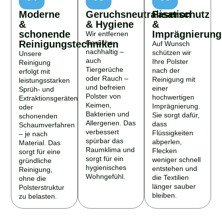
Moderne
Geruchsneutralisation
Faserschutz
&
& Hygiene
&
schonende
Imprägnierung
Wir entfernen
Reinigungstechniken
Gerüche
Auf Wunsch
nachhaltig –
schützen wir
Unsere
auch
Ihre Polster
Reinigung
Tiergerüche
nach der
erfolgt mit
oder Rauch –
Reinigung mit
leistungsstarken
und befreien
einer
Sprüh- und
Polster von
hochwertigen
Extraktionsgeräten
Keimen,
Imprägnierung.
oder
Bakterien und
Sie sorgt dafür,
schonenden
Allergenen. Das
dass
Schaumverfahren
verbessert
Flüssigkeiten
– je nach
spürbar das
abperlen,
Material. Das
Raumklima und
Flecken
sorgt für eine
sorgt für ein
weniger schnell
gründliche
hygienisches
entstehen und
Reinigung,
Wohngefühl.
die Textilien
ohne die
länger sauber
Polsterstruktur
bleiben.
zu belasten.