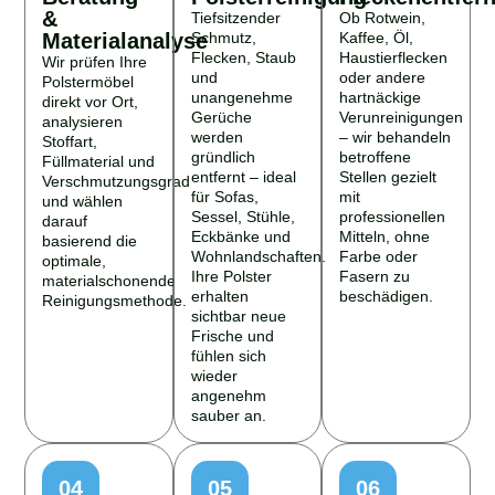
&
Tiefsitzender
Ob Rotwein,
Materialanalyse
Schmutz,
Kaffee, Öl,
Flecken, Staub
Haustierflecken
Wir prüfen Ihre
und
oder andere
Polstermöbel
unangenehme
hartnäckige
direkt vor Ort,
Gerüche
Verunreinigungen
analysieren
werden
– wir behandeln
Stoffart,
gründlich
betroffene
Füllmaterial und
entfernt – ideal
Stellen gezielt
Verschmutzungsgrad
für Sofas,
mit
und wählen
Sessel, Stühle,
professionellen
darauf
Eckbänke und
Mitteln, ohne
basierend die
Wohnlandschaften.
Farbe oder
optimale,
Ihre Polster
Fasern zu
materialschonende
erhalten
beschädigen.
Reinigungsmethode.
sichtbar neue
Frische und
fühlen sich
wieder
angenehm
sauber an.
04
05
06