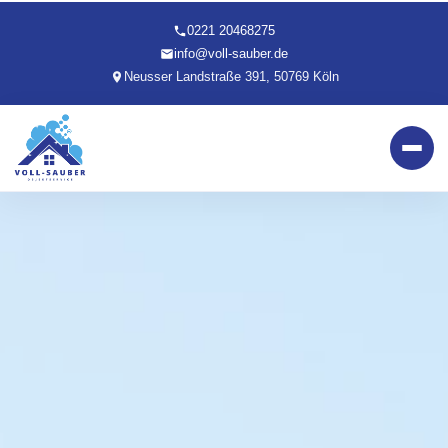
0221 20468275
info@voll-sauber.de
Neusser Landstraße 391, 50769 Köln