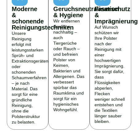
Moderne
Geruchsneutralisation
Faserschutz
&
& Hygiene
&
schonende
Imprägnierung
Wir entfernen
Reinigungstechniken
Gerüche
Auf Wunsch
nachhaltig –
schützen wir
Unsere
auch
Ihre Polster
Reinigung
Tiergerüche
nach der
erfolgt mit
oder Rauch –
Reinigung mit
leistungsstarken
und befreien
einer
Sprüh- und
Polster von
hochwertigen
Extraktionsgeräten
Keimen,
Imprägnierung.
oder
Bakterien und
Sie sorgt dafür,
schonenden
Allergenen. Das
dass
Schaumverfahren
verbessert
Flüssigkeiten
– je nach
spürbar das
abperlen,
Material. Das
Raumklima und
Flecken
sorgt für eine
sorgt für ein
weniger schnell
gründliche
hygienisches
entstehen und
Reinigung,
Wohngefühl.
die Textilien
ohne die
länger sauber
Polsterstruktur
bleiben.
zu belasten.