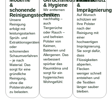
&
& Hygiene
&
schonende
Imprägnierung
Wir entfernen
Reinigungstechniken
Gerüche
Auf Wunsch
nachhaltig –
schützen wir
Unsere
auch
Ihre Polster
Reinigung
Tiergerüche
nach der
erfolgt mit
oder Rauch –
Reinigung mit
leistungsstarken
und befreien
einer
Sprüh- und
Polster von
hochwertigen
Extraktionsgeräten
Keimen,
Imprägnierung.
oder
Bakterien und
Sie sorgt dafür,
schonenden
Allergenen. Das
dass
Schaumverfahren
verbessert
Flüssigkeiten
– je nach
spürbar das
abperlen,
Material. Das
Raumklima und
Flecken
sorgt für eine
sorgt für ein
weniger schnell
gründliche
hygienisches
entstehen und
Reinigung,
Wohngefühl.
die Textilien
ohne die
länger sauber
Polsterstruktur
bleiben.
zu belasten.