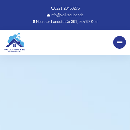
0221 20468275
info@voll-sauber.de
Neusser Landstraße 391, 50769 Köln