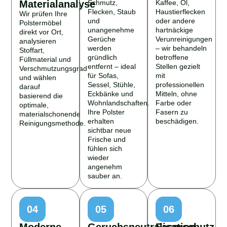
Materialanalyse
Schmutz,
Kaffee, Öl,
Flecken, Staub
Haustierflecken
Wir prüfen Ihre
und
oder andere
Polstermöbel
unangenehme
hartnäckige
direkt vor Ort,
Gerüche
Verunreinigungen
analysieren
werden
– wir behandeln
Stoffart,
gründlich
betroffene
Füllmaterial und
entfernt – ideal
Stellen gezielt
Verschmutzungsgrad
für Sofas,
mit
und wählen
Sessel, Stühle,
professionellen
darauf
Eckbänke und
Mitteln, ohne
basierend die
Wohnlandschaften.
Farbe oder
optimale,
Ihre Polster
Fasern zu
materialschonende
erhalten
beschädigen.
Reinigungsmethode.
sichtbar neue
Frische und
fühlen sich
wieder
angenehm
sauber an.
04
05
06
Moderne
Geruchsneutralisation
Faserschutz