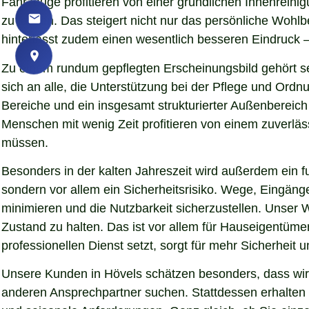
Fahrzeuge profitieren von einer gründlichen Innenreinigu
zu lassen. Das steigert nicht nur das persönliche Woh
hinterlässt zudem einen wesentlich besseren Eindruck – 
Zu einem rundum gepflegten Erscheinungsbild gehört se
sich an alle, die Unterstützung bei der Pflege und Ord
Bereiche und ein insgesamt strukturierter Außenbereich
Menschen mit wenig Zeit profitieren von einem zuverläs
müssen.
Besonders in der kalten Jahreszeit wird außerdem ein fu
sondern vor allem ein Sicherheitsrisiko. Wege, Eingän
minimieren und die Nutzbarkeit sicherzustellen. Unser W
Zustand zu halten. Das ist vor allem für Hauseigentümer
professionellen Dienst setzt, sorgt für mehr Sicherheit 
Unsere Kunden in Hövels schätzen besonders, dass wir 
anderen Ansprechpartner suchen. Stattdessen erhalten S