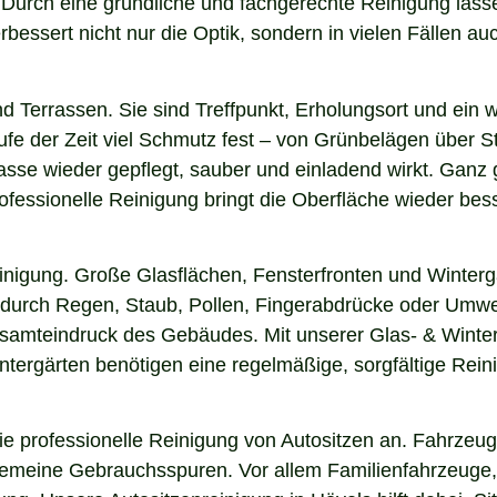
n. Durch eine gründliche und fachgerechte Reinigung la
essert nicht nur die Optik, sondern in vielen Fällen auch
nd Terrassen. Sie sind Treffpunkt, Erholungsort und ein
aufe der Zeit viel Schmutz fest – von Grünbelägen über 
asse wieder gepflegt, sauber und einladend wirkt. Ganz g
fessionelle Reinigung bringt die Oberfläche wieder bess
einigung. Große Glasflächen, Fensterfronten und Winterg
n durch Regen, Staub, Pollen, Fingerabdrücke oder Umwel
esamteindruck des Gebäudes. Mit unserer Glas- & Winter
ergärten benötigen eine regelmäßige, sorgfältige Reinig
 professionelle Reinigung von Autositzen an. Fahrzeugs
lgemeine Gebrauchsspuren. Vor allem Familienfahrzeuge,