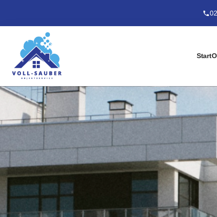
02
Start
O