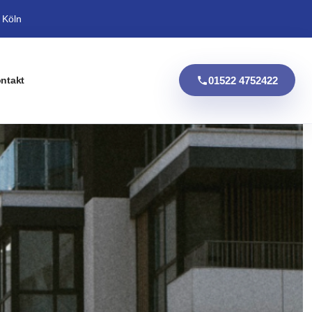
 Köln
01522 4752422
ntakt