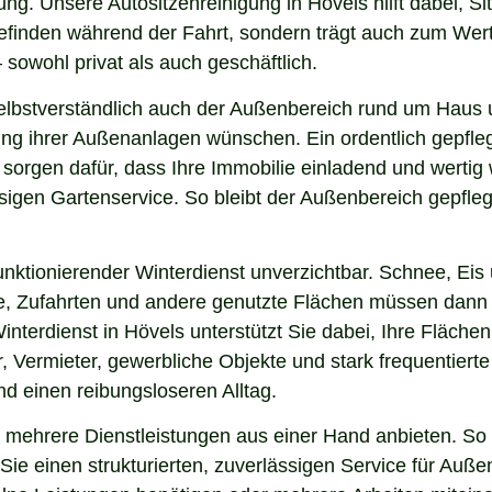
ng. Unsere Autositzenreinigung in Hövels hilft dabei, Si
lbefinden während der Fahrt, sondern trägt auch zum Wer
sowohl privat als auch geschäftlich.
lbstverständlich auch der Außenbereich rund um Haus u
nung ihrer Außenanlagen wünschen. Ein ordentlich gepfl
 sorgen dafür, dass Ihre Immobilie einladend und werti
sigen Gartenservice. So bleibt der Außenbereich gepfleg
nktionierender Winterdienst unverzichtbar. Schnee, Eis u
ge, Zufahrten und andere genutzte Flächen müssen dann
interdienst in Hövels unterstützt Sie dabei, Ihre Fläch
, Vermieter, gewerbliche Objekte und stark frequentierte
und einen reibungsloseren Alltag.
mehrere Dienstleistungen aus einer Hand anbieten. So 
ie einen strukturierten, zuverlässigen Service für Auße