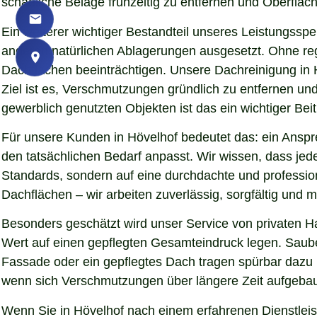
schädliche Beläge frühzeitig zu entfernen und Oberfläch
Ein weiterer wichtiger Bestandteil unseres Leistungssp
anderen natürlichen Ablagerungen ausgesetzt. Ohne re
Dachflächen beeinträchtigen. Unsere Dachreinigung in 
Ziel ist es, Verschmutzungen gründlich zu entfernen u
gewerblich genutzten Objekten ist das ein wichtiger Beit
Für unsere Kunden in Hövelhof bedeutet das: ein Anspre
den tatsächlichen Bedarf anpasst. Wir wissen, dass jede
Standards, sondern auf eine durchdachte und professio
Dachflächen – wir arbeiten zuverlässig, sorgfältig und
Besonders geschätzt wird unser Service von privaten H
Wert auf einen gepflegten Gesamteindruck legen. Sauber
Fassade oder ein gepflegtes Dach tragen spürbar dazu
wenn sich Verschmutzungen über längere Zeit aufgebaut
Wenn Sie in Hövelhof nach einem erfahrenen Dienstleist