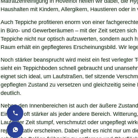
Matratzenreinigung in Hövelhof helfen wir dabei, die H
Haushalten mit Kindern, Allergikern, Haustieren oder in
Auch Teppiche profitieren enorm von einer fachgerechte
in Büro- und Gewerberäumen – mit der Zeit setzen sich 
Teppiche nicht nur optisch aufzuwerten, sondern auch 
Raum erhält ein gepflegteres Erscheinungsbild. Wir le
Noch stärker beansprucht wird meist ein fest verlegter
sieht ein Teppichboden schnell gebraucht und unansehnl
eignet sich ideal, um Laufstraßen, tief sitzende Versc
gepflegten Zustand zu versetzen und gleichzeitig sein
deutlich.
Neben den Innenbereichen ist auch der äußere Zustand 
Eindruck oft stärker als jeder andere Bereich. Witteru
Laufe der Zeit stumpf, verschmutzt oder ungepflegt wirk
repräsentativ erscheinen. Dabei geht es nicht nur um d