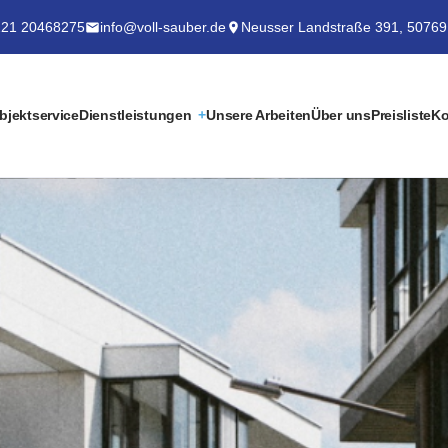
21 20468275
info@voll-sauber.de
Neusser Landstraße 391, 50769
bjektservice
Dienstleistungen
Unsere Arbeiten
Über uns
Preisliste
Ko