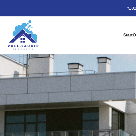
02
Start
O