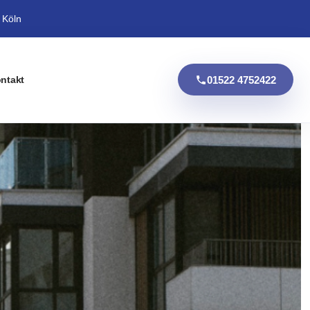
 Köln
01522 4752422
ntakt