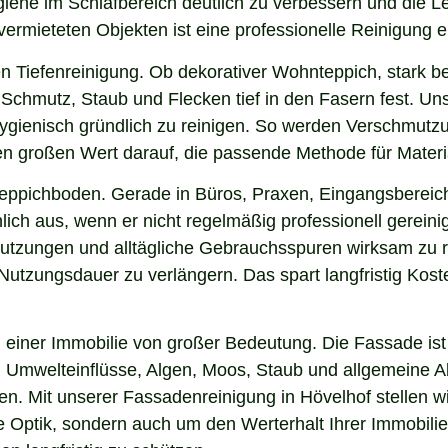
ygiene im Schlafbereich deutlich zu verbessern und die 
 vermieteten Objekten ist eine professionelle Reinigung 
n Tiefenreinigung. Ob dekorativer Wohnteppich, stark b
Schmutz, Staub und Flecken tief in den Fasern fest. Unse
hygienisch gründlich zu reinigen. So werden Verschmutzu
gen großen Wert darauf, die passende Methode für Mater
 Teppichboden. Gerade in Büros, Praxen, Eingangsbereic
ich aus, wenn er nicht regelmäßig professionell gereini
hmutzungen und alltägliche Gebrauchsspuren wirksam zu r
e Nutzungsdauer zu verlängern. Das spart langfristig Ko
einer Immobilie von großer Bedeutung. Die Fassade ist 
ng, Umwelteinflüsse, Algen, Moos, Staub und allgemeine
en. Mit unserer Fassadenreinigung in Hövelhof stellen w
ie Optik, sondern auch um den Werterhalt Ihrer Immobil