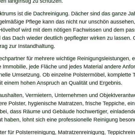
en langfristig zu schützen.
ektrums ist die Dachreinigung. Dächer sind das ganze Ja
gelmäßige Pflege kann das nicht nur unschön aussehen,
Hövelhof wird mit dem nötigen Fachwissen und dem passe
nd das Dach wieder deutlich gepflegter wirken zu lasse
rag zur Instandhaltung.
chpartner für mehrere wichtige Reinigungsleistungen, e
 Immobilie, jede Fläche und jedes Material andere Anfor
nelle Umsetzung. Ob einzelne Polstermöbel, komplette 
 mit einem hohen Anspruch an Qualität und Ergebnis.
aushalten, Vermietern, Unternehmen und Objektverantwo
e Polster, hygienische Matratzen, frische Teppiche, ein
 bei, dass Räume und Gebäude hochwertiger, einladende
 haben, lohnt sich eine professionelle Reinigung beson
er für Polsterreinigung, Matratzenreinigung, Teppichre