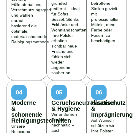
gründlich
betroffene
Füllmaterial und
entfernt – ideal
Stellen gezielt
Verschmutzungsgrad
für Sofas,
mit
und wählen
Sessel, Stühle,
professionellen
darauf
Eckbänke und
Mitteln, ohne
basierend die
Wohnlandschaften.
Farbe oder
optimale,
Ihre Polster
Fasern zu
materialschonende
erhalten
beschädigen.
Reinigungsmethode.
sichtbar neue
Frische und
fühlen sich
wieder
angenehm
sauber an.
04
05
06
Moderne
Geruchsneutralisation
Faserschutz
&
& Hygiene
&
schonende
Imprägnierung
Wir entfernen
Reinigungstechniken
Gerüche
Auf Wunsch
nachhaltig –
schützen wir
Unsere
auch
Ihre Polster
Reinigung