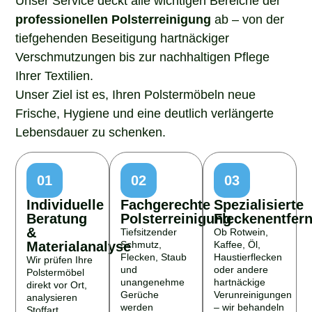
professionellen Polsterreinigung
ab – von der
tiefgehenden Beseitigung hartnäckiger
Verschmutzungen bis zur nachhaltigen Pflege
Ihrer Textilien.
Unser Ziel ist es, Ihren Polstermöbeln neue
Frische, Hygiene und eine deutlich verlängerte
Lebensdauer zu schenken.
01
02
03
Individuelle
Fachgerechte
Spezialisierte
Beratung
Polsterreinigung
Fleckenentfer
&
Tiefsitzender
Ob Rotwein,
Materialanalyse
Schmutz,
Kaffee, Öl,
Flecken, Staub
Haustierflecken
Wir prüfen Ihre
und
oder andere
Polstermöbel
unangenehme
hartnäckige
direkt vor Ort,
Gerüche
Verunreinigungen
analysieren
werden
– wir behandeln
Stoffart,