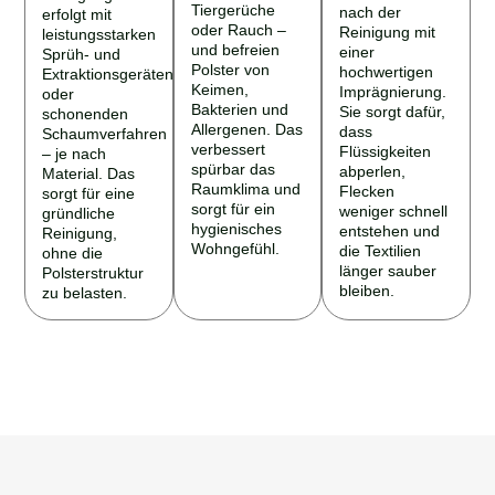
Tiergerüche
nach der
erfolgt mit
oder Rauch –
Reinigung mit
leistungsstarken
und befreien
einer
Sprüh- und
Polster von
hochwertigen
Extraktionsgeräten
Keimen,
Imprägnierung.
oder
Bakterien und
Sie sorgt dafür,
schonenden
Allergenen. Das
dass
Schaumverfahren
verbessert
Flüssigkeiten
– je nach
spürbar das
abperlen,
Material. Das
Raumklima und
Flecken
sorgt für eine
sorgt für ein
weniger schnell
gründliche
hygienisches
entstehen und
Reinigung,
Wohngefühl.
die Textilien
ohne die
länger sauber
Polsterstruktur
bleiben.
zu belasten.