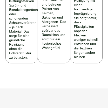
und befreien
einer
Sprüh- und
Polster von
hochwertigen
Extraktionsgeräten
Keimen,
Imprägnierung.
oder
Bakterien und
Sie sorgt dafür,
schonenden
Allergenen. Das
dass
Schaumverfahren
verbessert
Flüssigkeiten
– je nach
spürbar das
abperlen,
Material. Das
Raumklima und
Flecken
sorgt für eine
sorgt für ein
weniger schnell
gründliche
hygienisches
entstehen und
Reinigung,
Wohngefühl.
die Textilien
ohne die
länger sauber
Polsterstruktur
bleiben.
zu belasten.