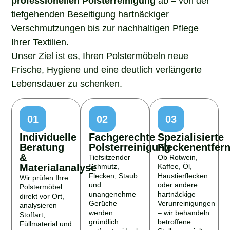
tiefgehenden Beseitigung hartnäckiger
Verschmutzungen bis zur nachhaltigen Pflege
Ihrer Textilien.
Unser Ziel ist es, Ihren Polstermöbeln neue
Frische, Hygiene und eine deutlich verlängerte
Lebensdauer zu schenken.
01
02
03
Individuelle
Fachgerechte
Spezialisierte
Beratung
Polsterreinigung
Fleckenentfer
&
Tiefsitzender
Ob Rotwein,
Materialanalyse
Schmutz,
Kaffee, Öl,
Flecken, Staub
Haustierflecken
Wir prüfen Ihre
und
oder andere
Polstermöbel
unangenehme
hartnäckige
direkt vor Ort,
Gerüche
Verunreinigungen
analysieren
werden
– wir behandeln
Stoffart,
gründlich
betroffene
Füllmaterial und
entfernt – ideal
Stellen gezielt