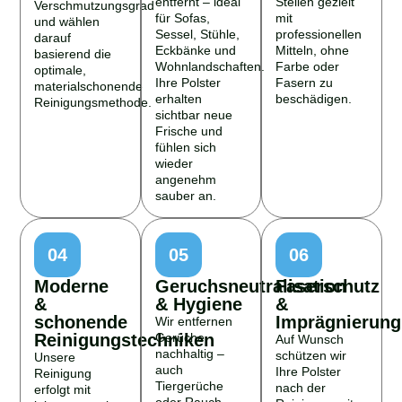
Verschmutzungsgrad
für Sofas,
mit
und wählen
Sessel, Stühle,
professionellen
darauf
Eckbänke und
Mitteln, ohne
basierend die
Wohnlandschaften.
Farbe oder
optimale,
Ihre Polster
Fasern zu
materialschonende
erhalten
beschädigen.
Reinigungsmethode.
sichtbar neue
Frische und
fühlen sich
wieder
angenehm
sauber an.
04
05
06
Moderne
Geruchsneutralisation
Faserschutz
&
& Hygiene
&
schonende
Imprägnierung
Wir entfernen
Reinigungstechniken
Gerüche
Auf Wunsch
nachhaltig –
schützen wir
Unsere
auch
Ihre Polster
Reinigung
Tiergerüche
nach der
erfolgt mit
oder Rauch –
Reinigung mit
leistungsstarken