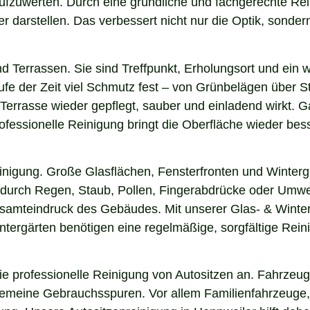
 aufzuwerten. Durch eine gründliche und fachgerechte R
arstellen. Das verbessert nicht nur die Optik, sondern i
nd Terrassen. Sie sind Treffpunkt, Erholungsort und ein
aufe der Zeit viel Schmutz fest – von Grünbelägen über 
 Terrasse wieder gepflegt, sauber und einladend wirkt. Ga
fessionelle Reinigung bringt die Oberfläche wieder bess
einigung. Große Glasflächen, Fensterfronten und Winterg
n durch Regen, Staub, Pollen, Fingerabdrücke oder Umwel
esamteindruck des Gebäudes. Mit unserer Glas- & Winter
ergärten benötigen eine regelmäßige, sorgfältige Reinig
 professionelle Reinigung von Autositzen an. Fahrzeugs
lgemeine Gebrauchsspuren. Vor allem Familienfahrzeuge,