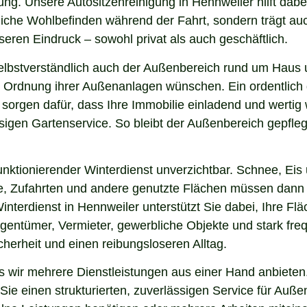
ng. Unsere Autositzenreinigung in Hennweiler hilft dabei
nliche Wohlbefinden während der Fahrt, sondern trägt a
eren Eindruck – sowohl privat als auch geschäftlich.
elbstverständlich auch der Außenbereich rund um Haus 
 und Ordnung ihrer Außenanlagen wünschen. Ein ordentlic
 sorgen dafür, dass Ihre Immobilie einladend und werti
sigen Gartenservice. So bleibt der Außenbereich gepfleg
nktionierender Winterdienst unverzichtbar. Schnee, Eis u
ge, Zufahrten und andere genutzte Flächen müssen dann
interdienst in Hennweiler unterstützt Sie dabei, Ihre F
igentümer, Vermieter, gewerbliche Objekte und stark freq
icherheit und einen reibungsloseren Alltag.
wir mehrere Dienstleistungen aus einer Hand anbieten.
ie einen strukturierten, zuverlässigen Service für Auße