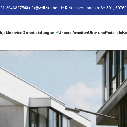
21 20468275
info@voll-sauber.de
Neusser Landstraße 391, 50769
bjektservice
Dienstleistungen
Unsere Arbeiten
Über uns
Preisliste
Ko