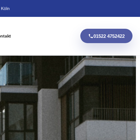
 Köln
01522 4752422
ntakt