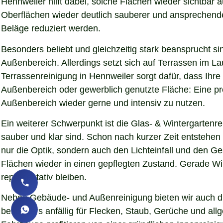
Hennweiler hilft dabei, solche Flächen wieder sichtbar
Oberflächen wieder deutlich sauberer und ansprechender d
Beläge reduziert werden.
Besonders beliebt und gleichzeitig stark beansprucht si
Außenbereich. Allerdings setzt sich auf Terrassen im L
Terrassenreinigung in Hennweiler sorgt dafür, dass Ihre
Außenbereich oder gewerblich genutzte Fläche: Eine pro
Außenbereich wieder gerne und intensiv zu nutzen.
Ein weiterer Schwerpunkt ist die Glas- & Wintergartenr
sauber und klar sind. Schon nach kurzer Zeit entstehe
nur die Optik, sondern auch den Lichteinfall und den G
Flächen wieder in einen gepflegten Zustand. Gerade Wint
repräsentativ bleiben.
Neben Gebäude- und Außenreinigung bieten wir auch die
besonders anfällig für Flecken, Staub, Gerüche und al