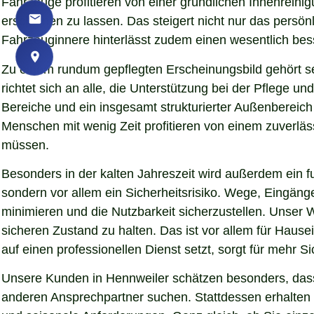
Fahrzeuge profitieren von einer gründlichen Innenreinigu
erscheinen zu lassen. Das steigert nicht nur das persö
Fahrzeuginnere hinterlässt zudem einen wesentlich bess
Zu einem rundum gepflegten Erscheinungsbild gehört s
richtet sich an alle, die Unterstützung bei der Pflege
Bereiche und ein insgesamt strukturierter Außenbereich
Menschen mit wenig Zeit profitieren von einem zuverläs
müssen.
Besonders in der kalten Jahreszeit wird außerdem ein fu
sondern vor allem ein Sicherheitsrisiko. Wege, Eingän
minimieren und die Nutzbarkeit sicherzustellen. Unser W
sicheren Zustand zu halten. Das ist vor allem für Hause
auf einen professionellen Dienst setzt, sorgt für mehr S
Unsere Kunden in Hennweiler schätzen besonders, dass 
anderen Ansprechpartner suchen. Stattdessen erhalten S