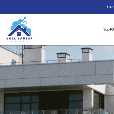
02
Start
O