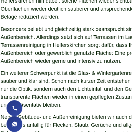
Helferskirchen hilft dabei, solche Flächen wieder sich
Oberflächen wieder deutlich sauberer und ansprechender d
Beläge reduziert werden.
Besonders beliebt und gleichzeitig stark beansprucht si
Außenbereich. Allerdings setzt sich auf Terrassen im L
Terrassenreinigung in Helferskirchen sorgt dafür, dass I
Außenbereich oder gewerblich genutzte Fläche: Eine pro
Außenbereich wieder gerne und intensiv zu nutzen.
Ein weiterer Schwerpunkt ist die Glas- & Wintergartenr
sauber und klar sind. Schon nach kurzer Zeit entstehe
nur die Optik, sondern auch den Lichteinfall und den G
transparente Flächen wieder in einen gepflegten Zustand
und repräsentativ bleiben.
Neben Gebäude- und Außenreinigung bieten wir auch die
besonders anfällig für Flecken, Staub, Gerüche und al