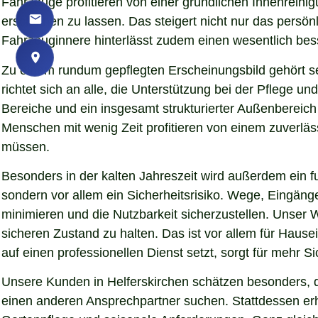
Fahrzeuge profitieren von einer gründlichen Innenreinigu
erscheinen zu lassen. Das steigert nicht nur das persö
Fahrzeuginnere hinterlässt zudem einen wesentlich bess
Zu einem rundum gepflegten Erscheinungsbild gehört s
richtet sich an alle, die Unterstützung bei der Pflege
Bereiche und ein insgesamt strukturierter Außenbereich
Menschen mit wenig Zeit profitieren von einem zuverläs
müssen.
Besonders in der kalten Jahreszeit wird außerdem ein fu
sondern vor allem ein Sicherheitsrisiko. Wege, Eingän
minimieren und die Nutzbarkeit sicherzustellen. Unser W
sicheren Zustand zu halten. Das ist vor allem für Hause
auf einen professionellen Dienst setzt, sorgt für mehr S
Unsere Kunden in Helferskirchen schätzen besonders, d
einen anderen Ansprechpartner suchen. Stattdessen erha