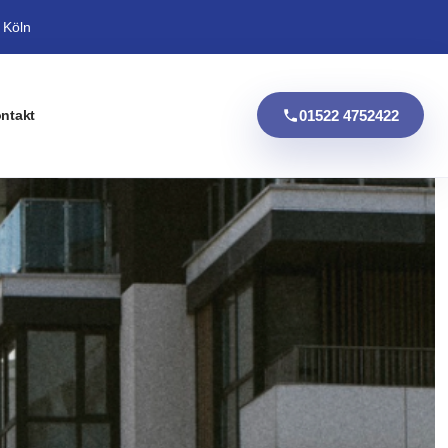
 Köln
01522 4752422
ntakt