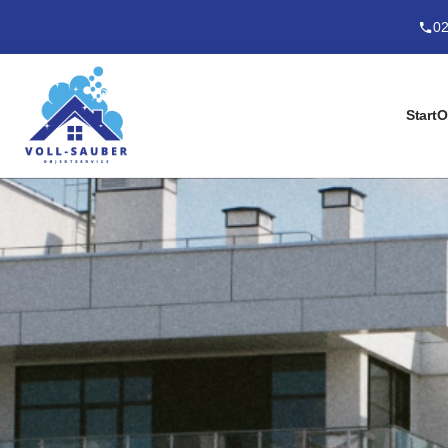
02
Start
O