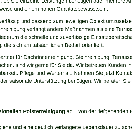
, ob Sie einzelne Leistungen benötigen oder mehrere Ar
sweise und einem hohen Qualitätsbewusstsein.
uverlässig und passend zum jeweiligen Objekt umzusetze
enreinigung verlangt andere Maßnahmen als eine Terrass
 wiederum die schnelle und zuverlässige Einsatzbereitsch
die sich am tatsächlichen Bedarf orientiert.
rtner für Dachrinnenreinigung, Steinreinigung, Terrasse
uchen, sind wir gerne für Sie da. Wir betreuen Kunden i
berkeit, Pflege und Werterhalt. Nehmen Sie jetzt Kontak
der saisonale Unterstützung benötigen. Wir beraten Sie
sionellen Polsterreinigung
ab – von der tiefgehenden 
ygiene und eine deutlich verlängerte Lebensdauer zu sch