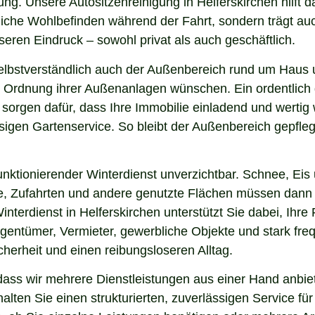
ng. Unsere Autositzenreinigung in Helferskirchen hilft da
nliche Wohlbefinden während der Fahrt, sondern trägt a
eren Eindruck – sowohl privat als auch geschäftlich.
elbstverständlich auch der Außenbereich rund um Haus u
 und Ordnung ihrer Außenanlagen wünschen. Ein ordentlic
 sorgen dafür, dass Ihre Immobilie einladend und werti
sigen Gartenservice. So bleibt der Außenbereich gepfleg
nktionierender Winterdienst unverzichtbar. Schnee, Eis u
ge, Zufahrten und andere genutzte Flächen müssen dann
interdienst in Helferskirchen unterstützt Sie dabei, Ihr
igentümer, Vermieter, gewerbliche Objekte und stark freq
icherheit und einen reibungsloseren Alltag.
ass wir mehrere Dienstleistungen aus einer Hand anbiet
lten Sie einen strukturierten, zuverlässigen Service fü