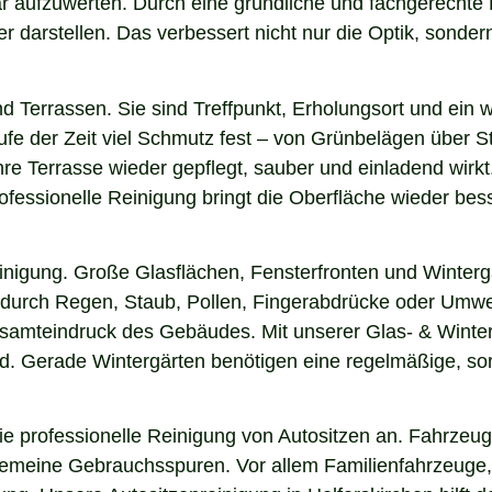
tbar aufzuwerten. Durch eine gründliche und fachgerecht
arstellen. Das verbessert nicht nur die Optik, sondern i
nd Terrassen. Sie sind Treffpunkt, Erholungsort und ein
aufe der Zeit viel Schmutz fest – von Grünbelägen über 
hre Terrasse wieder gepflegt, sauber und einladend wirkt
fessionelle Reinigung bringt die Oberfläche wieder bess
einigung. Große Glasflächen, Fensterfronten und Winterg
n durch Regen, Staub, Pollen, Fingerabdrücke oder Umwel
esamteindruck des Gebäudes. Mit unserer Glas- & Winterg
. Gerade Wintergärten benötigen eine regelmäßige, sorgf
 professionelle Reinigung von Autositzen an. Fahrzeugs
lgemeine Gebrauchsspuren. Vor allem Familienfahrzeuge,