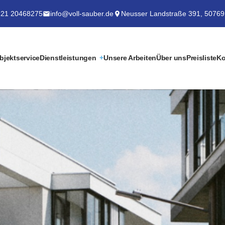
21 20468275
info@voll-sauber.de
Neusser Landstraße 391, 50769
bjektservice
Dienstleistungen
Unsere Arbeiten
Über uns
Preisliste
Ko