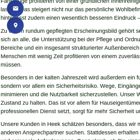
Fahrzeuge profitieren von einer gründlichen Innenreinig
lassen. Das steigert nicht nur das persönliche Wohlbe
hinterlässt zudem einen wesentlich besseren Eindruck – 
Zu einem rundum gepflegten Erscheinungsbild gehört se
sich an alle, die Unterstützung bei der Pflege und Ord
Bereiche und ein insgesamt strukturierter Außenbereich
Menschen mit wenig Zeit profitieren von einem zuverläs
müssen.
Besonders in der kalten Jahreszeit wird außerdem ein fu
sondern vor allem ein Sicherheitsrisiko. Wege, Eingän
minimieren und die Nutzbarkeit sicherzustellen. Unser W
Zustand zu halten. Das ist vor allem für Hauseigentümer
professionellen Dienst setzt, sorgt für mehr Sicherheit 
Unsere Kunden in Heek schätzen besonders, dass wir me
anderen Ansprechpartner suchen. Stattdessen erhalten S