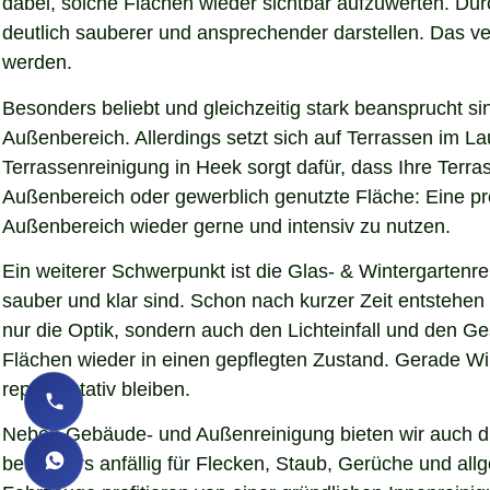
dabei, solche Flächen wieder sichtbar aufzuwerten. Du
deutlich sauberer und ansprechender darstellen. Das verb
werden.
Besonders beliebt und gleichzeitig stark beansprucht si
Außenbereich. Allerdings setzt sich auf Terrassen im L
Terrassenreinigung in Heek sorgt dafür, dass Ihre Terra
Außenbereich oder gewerblich genutzte Fläche: Eine pro
Außenbereich wieder gerne und intensiv zu nutzen.
Ein weiterer Schwerpunkt ist die Glas- & Wintergartenr
sauber und klar sind. Schon nach kurzer Zeit entstehe
nur die Optik, sondern auch den Lichteinfall und den G
Flächen wieder in einen gepflegten Zustand. Gerade Wint
repräsentativ bleiben.
Neben Gebäude- und Außenreinigung bieten wir auch die
besonders anfällig für Flecken, Staub, Gerüche und al