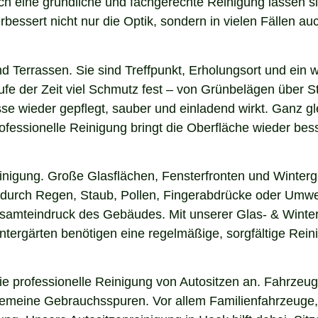
rch eine gründliche und fachgerechte Reinigung lassen 
essert nicht nur die Optik, sondern in vielen Fällen auch
nd Terrassen. Sie sind Treffpunkt, Erholungsort und ein
aufe der Zeit viel Schmutz fest – von Grünbelägen über 
sse wieder gepflegt, sauber und einladend wirkt. Ganz gle
fessionelle Reinigung bringt die Oberfläche wieder bess
einigung. Große Glasflächen, Fensterfronten und Winterg
n durch Regen, Staub, Pollen, Fingerabdrücke oder Umwel
esamteindruck des Gebäudes. Mit unserer Glas- & Winter
ergärten benötigen eine regelmäßige, sorgfältige Reinig
 professionelle Reinigung von Autositzen an. Fahrzeugs
lgemeine Gebrauchsspuren. Vor allem Familienfahrzeuge,