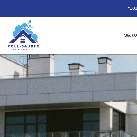
02
Start
O