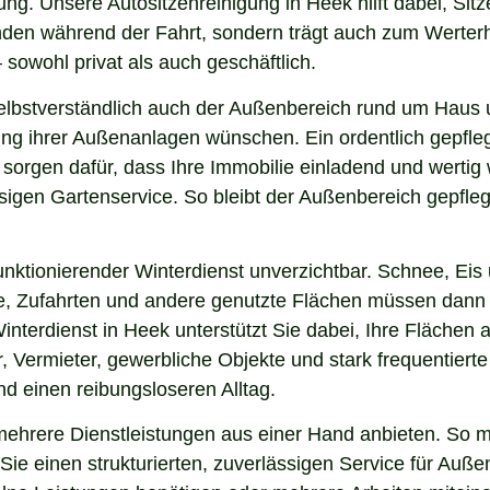
ung. Unsere Autositzenreinigung in Heek hilft dabei, Sitz
finden während der Fahrt, sondern trägt auch zum Werter
sowohl privat als auch geschäftlich.
lbstverständlich auch der Außenbereich rund um Haus u
nung ihrer Außenanlagen wünschen. Ein ordentlich gepfl
 sorgen dafür, dass Ihre Immobilie einladend und werti
sigen Gartenservice. So bleibt der Außenbereich gepfleg
nktionierender Winterdienst unverzichtbar. Schnee, Eis u
ge, Zufahrten und andere genutzte Flächen müssen dann
interdienst in Heek unterstützt Sie dabei, Ihre Flächen
, Vermieter, gewerbliche Objekte und stark frequentierte
und einen reibungsloseren Alltag.
hrere Dienstleistungen aus einer Hand anbieten. So mü
ie einen strukturierten, zuverlässigen Service für Auße