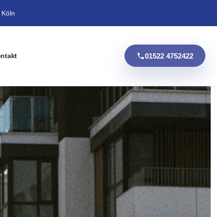
 Köln
01522 4752422
ntakt