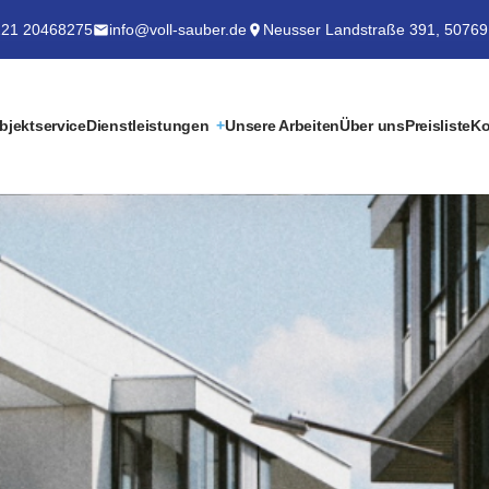
21 20468275
info@voll-sauber.de
Neusser Landstraße 391, 50769
bjektservice
Dienstleistungen
Unsere Arbeiten
Über uns
Preisliste
Ko