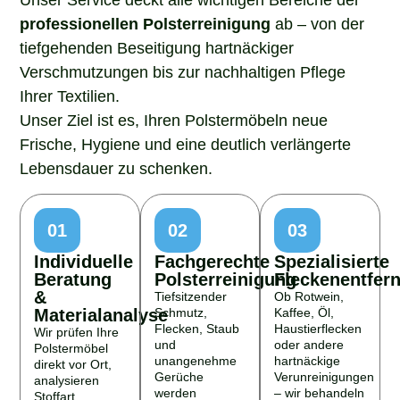
professionellen Polsterreinigung
ab – von der
tiefgehenden Beseitigung hartnäckiger
Verschmutzungen bis zur nachhaltigen Pflege
Ihrer Textilien.
Unser Ziel ist es, Ihren Polstermöbeln neue
Frische, Hygiene und eine deutlich verlängerte
Lebensdauer zu schenken.
01
02
03
Individuelle
Fachgerechte
Spezialisierte
Beratung
Polsterreinigung
Fleckenentfer
&
Tiefsitzender
Ob Rotwein,
Materialanalyse
Schmutz,
Kaffee, Öl,
Flecken, Staub
Haustierflecken
Wir prüfen Ihre
und
oder andere
Polstermöbel
unangenehme
hartnäckige
direkt vor Ort,
Gerüche
Verunreinigungen
analysieren
werden
– wir behandeln
Stoffart,