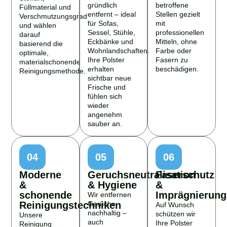
gründlich
betroffene
Füllmaterial und
entfernt – ideal
Stellen gezielt
Verschmutzungsgrad
für Sofas,
mit
und wählen
Sessel, Stühle,
professionellen
darauf
Eckbänke und
Mitteln, ohne
basierend die
Wohnlandschaften.
Farbe oder
optimale,
Ihre Polster
Fasern zu
materialschonende
erhalten
beschädigen.
Reinigungsmethode.
sichtbar neue
Frische und
fühlen sich
wieder
angenehm
sauber an.
04
05
06
Moderne
Geruchsneutralisation
Faserschutz
&
& Hygiene
&
schonende
Imprägnierung
Wir entfernen
Reinigungstechniken
Gerüche
Auf Wunsch
nachhaltig –
schützen wir
Unsere
auch
Ihre Polster
Reinigung