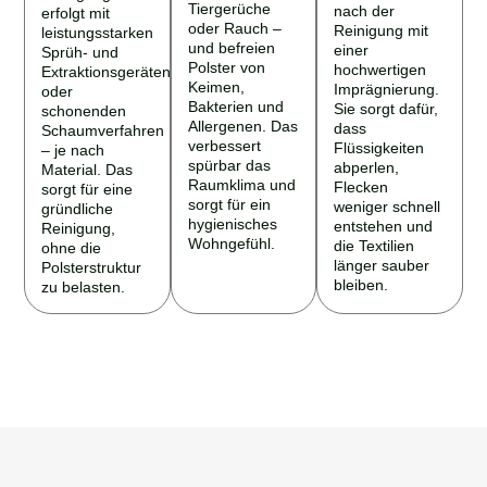
Tiergerüche
nach der
erfolgt mit
oder Rauch –
Reinigung mit
leistungsstarken
und befreien
einer
Sprüh- und
Polster von
hochwertigen
Extraktionsgeräten
Keimen,
Imprägnierung.
oder
Bakterien und
Sie sorgt dafür,
schonenden
Allergenen. Das
dass
Schaumverfahren
verbessert
Flüssigkeiten
– je nach
spürbar das
abperlen,
Material. Das
Raumklima und
Flecken
sorgt für eine
sorgt für ein
weniger schnell
gründliche
hygienisches
entstehen und
Reinigung,
Wohngefühl.
die Textilien
ohne die
länger sauber
Polsterstruktur
bleiben.
zu belasten.