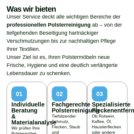
Was wir bieten
Unser Service deckt alle wichtigen Bereiche der
professionellen Polsterreinigung
ab – von der
tiefgehenden Beseitigung hartnäckiger
Verschmutzungen bis zur nachhaltigen Pflege
Ihrer Textilien.
Unser Ziel ist es, Ihren Polstermöbeln neue
Frische, Hygiene und eine deutlich verlängerte
Lebensdauer zu schenken.
01
02
03
Individuelle
Fachgerechte
Spezialisierte
Beratung
Polsterreinigung
Fleckenentfer
&
Tiefsitzender
Ob Rotwein,
Materialanalyse
Schmutz,
Kaffee, Öl,
Flecken, Staub
Haustierflecken
Wir prüfen Ihre
und
oder andere
Polstermöbel