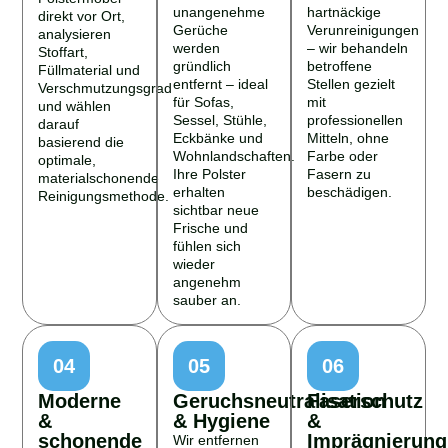
unangenehme
hartnäckige
direkt vor Ort,
Gerüche
Verunreinigungen
analysieren
werden
– wir behandeln
Stoffart,
gründlich
betroffene
Füllmaterial und
entfernt – ideal
Stellen gezielt
Verschmutzungsgrad
für Sofas,
mit
und wählen
Sessel, Stühle,
professionellen
darauf
Eckbänke und
Mitteln, ohne
basierend die
Wohnlandschaften.
Farbe oder
optimale,
Ihre Polster
Fasern zu
materialschonende
erhalten
beschädigen.
Reinigungsmethode.
sichtbar neue
Frische und
fühlen sich
wieder
angenehm
sauber an.
04
05
06
Moderne
Geruchsneutralisation
Faserschutz
&
& Hygiene
&
schonende
Imprägnierung
Wir entfernen