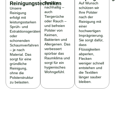
Reinigungstechniken
Gerüche
Auf Wunsch
nachhaltig –
schützen wir
Unsere
auch
Ihre Polster
Reinigung
Tiergerüche
nach der
erfolgt mit
oder Rauch –
Reinigung mit
leistungsstarken
und befreien
einer
Sprüh- und
Polster von
hochwertigen
Extraktionsgeräten
Keimen,
Imprägnierung.
oder
Bakterien und
Sie sorgt dafür,
schonenden
Allergenen. Das
dass
Schaumverfahren
verbessert
Flüssigkeiten
– je nach
spürbar das
abperlen,
Material. Das
Raumklima und
Flecken
sorgt für eine
sorgt für ein
weniger schnell
gründliche
hygienisches
entstehen und
Reinigung,
Wohngefühl.
die Textilien
ohne die
länger sauber
Polsterstruktur
bleiben.
zu belasten.