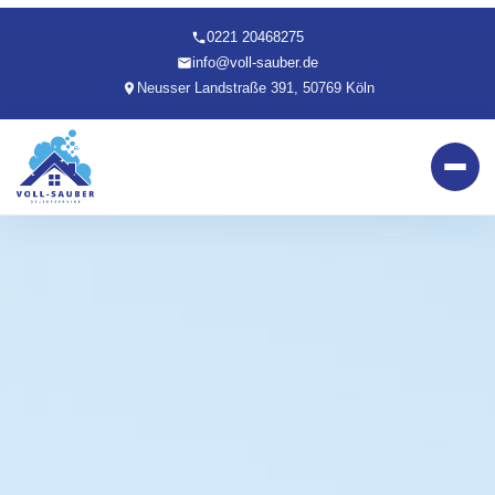
0221 20468275
info@voll-sauber.de
Neusser Landstraße 391, 50769 Köln