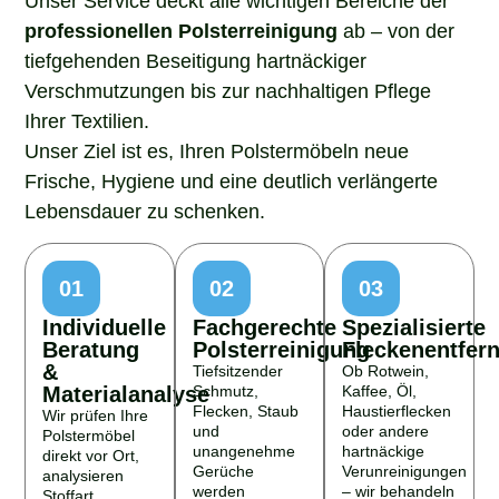
professionellen Polsterreinigung
ab – von der
tiefgehenden Beseitigung hartnäckiger
Verschmutzungen bis zur nachhaltigen Pflege
Ihrer Textilien.
Unser Ziel ist es, Ihren Polstermöbeln neue
Frische, Hygiene und eine deutlich verlängerte
Lebensdauer zu schenken.
01
02
03
Individuelle
Fachgerechte
Spezialisierte
Beratung
Polsterreinigung
Fleckenentfer
&
Tiefsitzender
Ob Rotwein,
Materialanalyse
Schmutz,
Kaffee, Öl,
Flecken, Staub
Haustierflecken
Wir prüfen Ihre
und
oder andere
Polstermöbel
unangenehme
hartnäckige
direkt vor Ort,
Gerüche
Verunreinigungen
analysieren
werden
– wir behandeln
Stoffart,