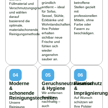
gründlich
betroffene
Füllmaterial und
entfernt – ideal
Stellen gezielt
Verschmutzungsgrad
für Sofas,
mit
und wählen
Sessel, Stühle,
professionellen
darauf
Eckbänke und
Mitteln, ohne
basierend die
Wohnlandschaften.
Farbe oder
optimale,
Ihre Polster
Fasern zu
materialschonende
erhalten
beschädigen.
Reinigungsmethode.
sichtbar neue
Frische und
fühlen sich
wieder
angenehm
sauber an.
04
05
06
Moderne
Geruchsneutralisation
Faserschutz
&
& Hygiene
&
schonende
Imprägnierung
Wir entfernen
Reinigungstechniken
Gerüche
Auf Wunsch
nachhaltig –
schützen wir
Unsere
auch
Ihre Polster
Reinigung