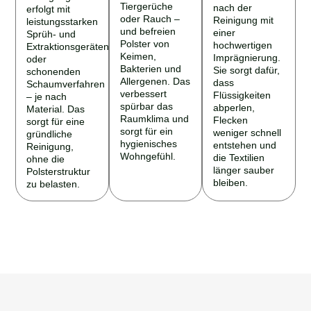
Tiergerüche
nach der
erfolgt mit
oder Rauch –
Reinigung mit
leistungsstarken
und befreien
einer
Sprüh- und
Polster von
hochwertigen
Extraktionsgeräten
Keimen,
Imprägnierung.
oder
Bakterien und
Sie sorgt dafür,
schonenden
Allergenen. Das
dass
Schaumverfahren
verbessert
Flüssigkeiten
– je nach
spürbar das
abperlen,
Material. Das
Raumklima und
Flecken
sorgt für eine
sorgt für ein
weniger schnell
gründliche
hygienisches
entstehen und
Reinigung,
Wohngefühl.
die Textilien
ohne die
länger sauber
Polsterstruktur
bleiben.
zu belasten.