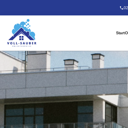
02
Start
O