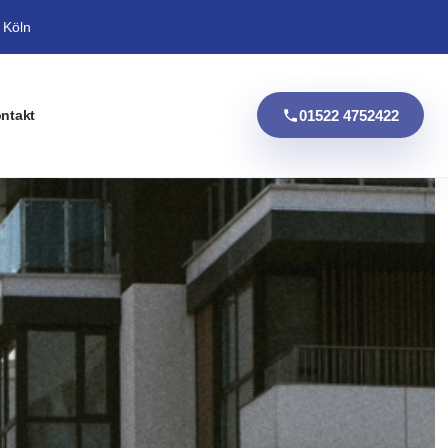
 Köln
01522 4752422
ntakt