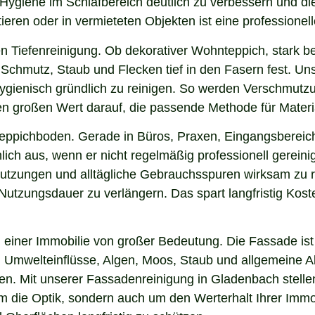
 Hygiene im Schlafbereich deutlich zu verbessern und di
ieren oder in vermieteten Objekten ist eine professionel
n Tiefenreinigung. Ob dekorativer Wohnteppich, stark b
Schmutz, Staub und Flecken tief in den Fasern fest. Uns
hygienisch gründlich zu reinigen. So werden Verschmutzu
gen großen Wert darauf, die passende Methode für Mater
 Teppichboden. Gerade in Büros, Praxen, Eingangsbereic
ich aus, wenn er nicht regelmäßig professionell gerein
hmutzungen und alltägliche Gebrauchsspuren wirksam zu r
e Nutzungsdauer zu verlängern. Das spart langfristig Ko
einer Immobilie von großer Bedeutung. Die Fassade ist 
ng, Umwelteinflüsse, Algen, Moos, Staub und allgemeine
ken. Mit unserer Fassadenreinigung in Gladenbach stelle
 um die Optik, sondern auch um den Werterhalt Ihrer Im