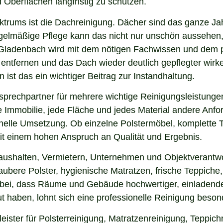
 Oberflächen langfristig zu schützen.
ektrums ist die Dachreinigung. Dächer sind das ganze Ja
gelmäßige Pflege kann das nicht nur unschön aussehen,
 Gladenbach wird mit dem nötigen Fachwissen und dem p
u entfernen und das Dach wieder deutlich gepflegter wi
ist das ein wichtiger Beitrag zur Instandhaltung.
prechpartner für mehrere wichtige Reinigungsleistungen
 Immobilie, jede Fläche und jedes Material andere Anfor
nelle Umsetzung. Ob einzelne Polstermöbel, komplette 
 mit einem hohen Anspruch an Qualität und Ergebnis.
Haushalten, Vermietern, Unternehmen und Objektverantwo
bere Polster, hygienische Matratzen, frische Teppiche, 
 bei, dass Räume und Gebäude hochwertiger, einladende
 haben, lohnt sich eine professionelle Reinigung beson
ister für Polsterreinigung, Matratzenreinigung, Teppic