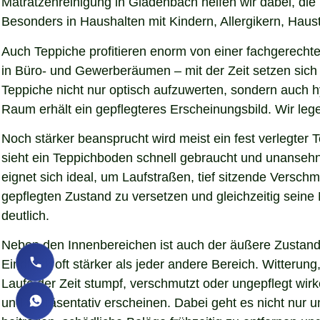
Matratzenreinigung in Gladenbach helfen wir dabei, die
Besonders in Haushalten mit Kindern, Allergikern, Haust
Auch Teppiche profitieren enorm von einer fachgerechte
in Büro- und Gewerberäumen – mit der Zeit setzen sich 
Teppiche nicht nur optisch aufzuwerten, sondern auch 
Raum erhält ein gepflegteres Erscheinungsbild. Wir le
Noch stärker beansprucht wird meist ein fest verlegter
sieht ein Teppichboden schnell gebraucht und unansehnl
eignet sich ideal, um Laufstraßen, tief sitzende Versc
gepflegten Zustand zu versetzen und gleichzeitig sein
deutlich.
Neben den Innenbereichen ist auch der äußere Zustand 
Eindruck oft stärker als jeder andere Bereich. Witteru
Laufe der Zeit stumpf, verschmutzt oder ungepflegt wir
und repräsentativ erscheinen. Dabei geht es nicht nur