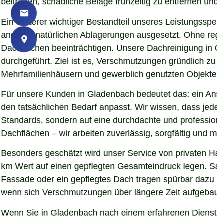
beitragen, schädliche Beläge frühzeitig zu entfernen und
Ein weiterer wichtiger Bestandteil unseres Leistungssp
anderen natürlichen Ablagerungen ausgesetzt. Ohne re
Dachflächen beeinträchtigen. Unsere Dachreinigung in
durchgeführt. Ziel ist es, Verschmutzungen gründlich z
Mehrfamilienhäusern und gewerblich genutzten Objekten 
Für unsere Kunden in Gladenbach bedeutet das: ein Ans
den tatsächlichen Bedarf anpasst. Wir wissen, dass jede
Standards, sondern auf eine durchdachte und professio
Dachflächen – wir arbeiten zuverlässig, sorgfältig und
Besonders geschätzt wird unser Service von privaten 
km Wert auf einen gepflegten Gesamteindruck legen. Sau
Fassade oder ein gepflegtes Dach tragen spürbar dazu
wenn sich Verschmutzungen über längere Zeit aufgebaut
Wenn Sie in Gladenbach nach einem erfahrenen Dienstle