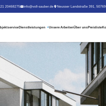
21 20468275
info@voll-sauber.de
Neusser Landstraße 391, 50769
bjektservice
Dienstleistungen
Unsere Arbeiten
Über uns
Preisliste
Ko