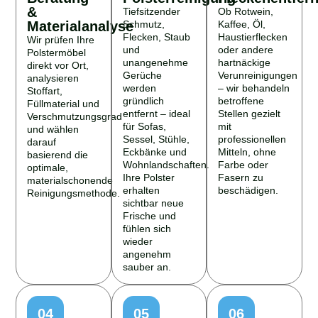
&
Tiefsitzender
Ob Rotwein,
Materialanalyse
Schmutz,
Kaffee, Öl,
Flecken, Staub
Haustierflecken
Wir prüfen Ihre
und
oder andere
Polstermöbel
unangenehme
hartnäckige
direkt vor Ort,
Gerüche
Verunreinigungen
analysieren
werden
– wir behandeln
Stoffart,
gründlich
betroffene
Füllmaterial und
entfernt – ideal
Stellen gezielt
Verschmutzungsgrad
für Sofas,
mit
und wählen
Sessel, Stühle,
professionellen
darauf
Eckbänke und
Mitteln, ohne
basierend die
Wohnlandschaften.
Farbe oder
optimale,
Ihre Polster
Fasern zu
materialschonende
erhalten
beschädigen.
Reinigungsmethode.
sichtbar neue
Frische und
fühlen sich
wieder
angenehm
sauber an.
04
05
06