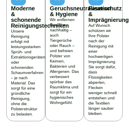
Moderne
Geruchsneutralisation
Faserschutz
&
& Hygiene
&
schonende
Imprägnierung
Wir entfernen
Reinigungstechniken
Gerüche
Auf Wunsch
nachhaltig –
schützen wir
Unsere
auch
Ihre Polster
Reinigung
Tiergerüche
nach der
erfolgt mit
oder Rauch –
Reinigung mit
leistungsstarken
und befreien
einer
Sprüh- und
Polster von
hochwertigen
Extraktionsgeräten
Keimen,
Imprägnierung.
oder
Bakterien und
Sie sorgt dafür,
schonenden
Allergenen. Das
dass
Schaumverfahren
verbessert
Flüssigkeiten
– je nach
spürbar das
abperlen,
Material. Das
Raumklima und
Flecken
sorgt für eine
sorgt für ein
weniger schnell
gründliche
hygienisches
entstehen und
Reinigung,
Wohngefühl.
die Textilien
ohne die
länger sauber
Polsterstruktur
bleiben.
zu belasten.