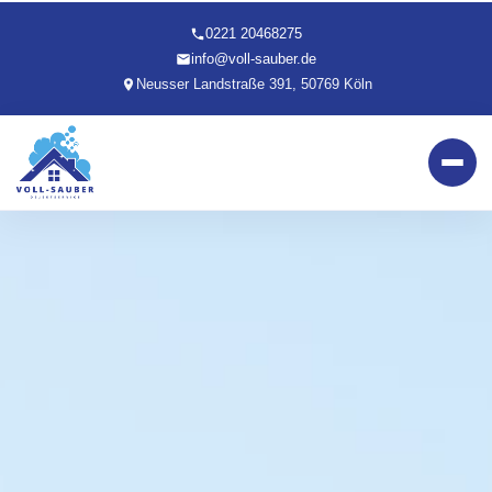
0221 20468275
info@voll-sauber.de
Neusser Landstraße 391, 50769 Köln