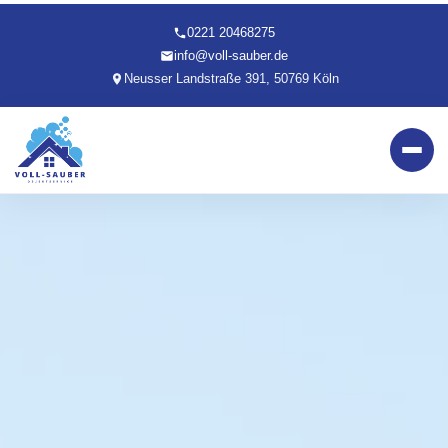
0221 20468275
info@voll-sauber.de
Neusser Landstraße 391, 50769 Köln