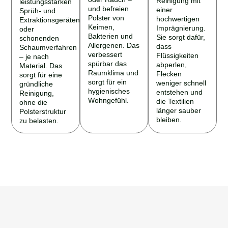
und befreien
einer
Sprüh- und
Polster von
hochwertigen
Extraktionsgeräten
Keimen,
Imprägnierung.
oder
Bakterien und
Sie sorgt dafür,
schonenden
Allergenen. Das
dass
Schaumverfahren
verbessert
Flüssigkeiten
– je nach
spürbar das
abperlen,
Material. Das
Raumklima und
Flecken
sorgt für eine
sorgt für ein
weniger schnell
gründliche
hygienisches
entstehen und
Reinigung,
Wohngefühl.
die Textilien
ohne die
länger sauber
Polsterstruktur
bleiben.
zu belasten.