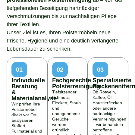
tiefgehenden Beseitigung hartnäckiger
Verschmutzungen bis zur nachhaltigen Pflege
Ihrer Textilien.
Unser Ziel ist es, Ihren Polstermöbeln neue
Frische, Hygiene und eine deutlich verlängerte
Lebensdauer zu schenken.
01
02
03
Individuelle
Fachgerechte
Spezialisierte
Beratung
Polsterreinigung
Fleckenentfer
&
Tiefsitzender
Ob Rotwein,
Materialanalyse
Schmutz,
Kaffee, Öl,
Flecken, Staub
Haustierflecken
Wir prüfen Ihre
und
oder andere
Polstermöbel
unangenehme
hartnäckige
direkt vor Ort,
Gerüche
Verunreinigungen
analysieren
werden
– wir behandeln
Stoffart,
gründlich
betroffene
Füllmaterial und
entfernt – ideal
Stellen gezielt