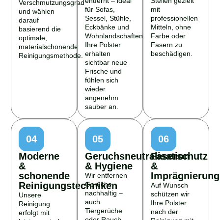
Verschmutzungsgrad
für Sofas,
mit
und wählen
Sessel, Stühle,
professionellen
darauf
Eckbänke und
Mitteln, ohne
basierend die
Wohnlandschaften.
Farbe oder
optimale,
Ihre Polster
Fasern zu
materialschonende
erhalten
beschädigen.
Reinigungsmethode.
sichtbar neue
Frische und
fühlen sich
wieder
angenehm
sauber an.
04
05
06
Moderne
Geruchsneutralisation
Faserschutz
&
& Hygiene
&
schonende
Imprägnierung
Wir entfernen
Reinigungstechniken
Gerüche
Auf Wunsch
nachhaltig –
schützen wir
Unsere
auch
Ihre Polster
Reinigung
Tiergerüche
nach der
erfolgt mit
oder Rauch –
Reinigung mit
leistungsstarken