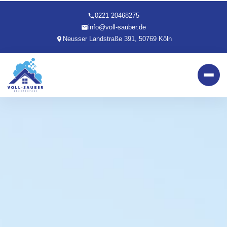
0221 20468275
info@voll-sauber.de
Neusser Landstraße 391, 50769 Köln