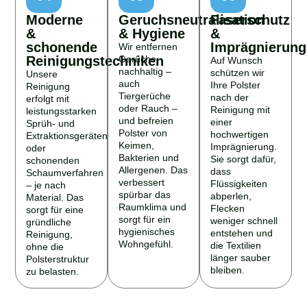
Moderne
Geruchsneutralisation
Faserschutz
&
& Hygiene
&
schonende
Imprägnierung
Wir entfernen
Reinigungstechniken
Gerüche
Auf Wunsch
nachhaltig –
schützen wir
Unsere
auch
Ihre Polster
Reinigung
Tiergerüche
nach der
erfolgt mit
oder Rauch –
Reinigung mit
leistungsstarken
und befreien
einer
Sprüh- und
Polster von
hochwertigen
Extraktionsgeräten
Keimen,
Imprägnierung.
oder
Bakterien und
Sie sorgt dafür,
schonenden
Allergenen. Das
dass
Schaumverfahren
verbessert
Flüssigkeiten
– je nach
spürbar das
abperlen,
Material. Das
Raumklima und
Flecken
sorgt für eine
sorgt für ein
weniger schnell
gründliche
hygienisches
entstehen und
Reinigung,
Wohngefühl.
die Textilien
ohne die
länger sauber
Polsterstruktur
bleiben.
zu belasten.