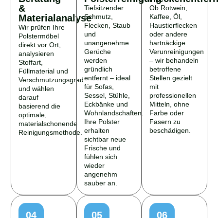
&
Tiefsitzender
Ob Rotwein,
Materialanalyse
Schmutz,
Kaffee, Öl,
Flecken, Staub
Haustierflecken
Wir prüfen Ihre
und
oder andere
Polstermöbel
unangenehme
hartnäckige
direkt vor Ort,
Gerüche
Verunreinigungen
analysieren
werden
– wir behandeln
Stoffart,
gründlich
betroffene
Füllmaterial und
entfernt – ideal
Stellen gezielt
Verschmutzungsgrad
für Sofas,
mit
und wählen
Sessel, Stühle,
professionellen
darauf
Eckbänke und
Mitteln, ohne
basierend die
Wohnlandschaften.
Farbe oder
optimale,
Ihre Polster
Fasern zu
materialschonende
erhalten
beschädigen.
Reinigungsmethode.
sichtbar neue
Frische und
fühlen sich
wieder
angenehm
sauber an.
04
05
06