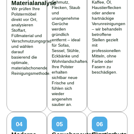
Materialanalyse
Schmutz,
Kaffee, Öl,
Flecken, Staub
Haustierflecken
Wir prüfen Ihre
und
oder andere
Polstermöbel
unangenehme
hartnäckige
direkt vor Ort,
Gerüche
Verunreinigungen
analysieren
werden
– wir behandeln
Stoffart,
gründlich
betroffene
Füllmaterial und
entfernt – ideal
Stellen gezielt
Verschmutzungsgrad
für Sofas,
mit
und wählen
Sessel, Stühle,
professionellen
darauf
Eckbänke und
Mitteln, ohne
basierend die
Wohnlandschaften.
Farbe oder
optimale,
Ihre Polster
Fasern zu
materialschonende
erhalten
beschädigen.
Reinigungsmethode.
sichtbar neue
Frische und
fühlen sich
wieder
angenehm
sauber an.
04
05
06
Moderne
Geruchsneutralisation
Faserschutz