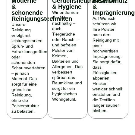
&
& Hygiene
&
schonende
Imprägnierung
Wir entfernen
Reinigungstechniken
Gerüche
Auf Wunsch
nachhaltig –
schützen wir
Unsere
auch
Ihre Polster
Reinigung
Tiergerüche
nach der
erfolgt mit
oder Rauch –
Reinigung mit
leistungsstarken
und befreien
einer
Sprüh- und
Polster von
hochwertigen
Extraktionsgeräten
Keimen,
Imprägnierung.
oder
Bakterien und
Sie sorgt dafür,
schonenden
Allergenen. Das
dass
Schaumverfahren
verbessert
Flüssigkeiten
– je nach
spürbar das
abperlen,
Material. Das
Raumklima und
Flecken
sorgt für eine
sorgt für ein
weniger schnell
gründliche
hygienisches
entstehen und
Reinigung,
Wohngefühl.
die Textilien
ohne die
länger sauber
Polsterstruktur
bleiben.
zu belasten.