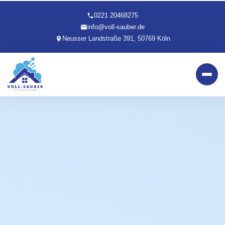
0221 20468275
info@voll-sauber.de
Neusser Landstraße 391, 50769 Köln