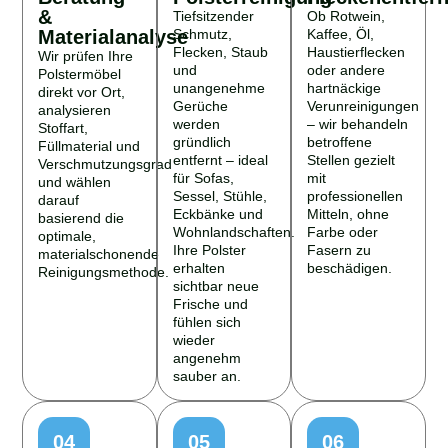
&
Tiefsitzender
Ob Rotwein,
Materialanalyse
Schmutz,
Kaffee, Öl,
Flecken, Staub
Haustierflecken
Wir prüfen Ihre
und
oder andere
Polstermöbel
unangenehme
hartnäckige
direkt vor Ort,
Gerüche
Verunreinigungen
analysieren
werden
– wir behandeln
Stoffart,
gründlich
betroffene
Füllmaterial und
entfernt – ideal
Stellen gezielt
Verschmutzungsgrad
für Sofas,
mit
und wählen
Sessel, Stühle,
professionellen
darauf
Eckbänke und
Mitteln, ohne
basierend die
Wohnlandschaften.
Farbe oder
optimale,
Ihre Polster
Fasern zu
materialschonende
erhalten
beschädigen.
Reinigungsmethode.
sichtbar neue
Frische und
fühlen sich
wieder
angenehm
sauber an.
04
05
06