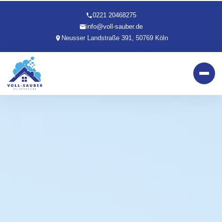
0221 20468275
info@voll-sauber.de
Neusser Landstraße 391, 50769 Köln