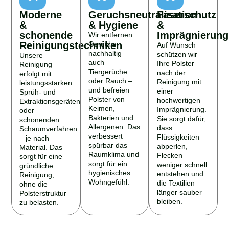
Moderne
Geruchsneutralisation
Faserschutz
&
& Hygiene
&
schonende
Imprägnierung
Wir entfernen
Reinigungstechniken
Gerüche
Auf Wunsch
nachhaltig –
schützen wir
Unsere
auch
Ihre Polster
Reinigung
Tiergerüche
nach der
erfolgt mit
oder Rauch –
Reinigung mit
leistungsstarken
und befreien
einer
Sprüh- und
Polster von
hochwertigen
Extraktionsgeräten
Keimen,
Imprägnierung.
oder
Bakterien und
Sie sorgt dafür,
schonenden
Allergenen. Das
dass
Schaumverfahren
verbessert
Flüssigkeiten
– je nach
spürbar das
abperlen,
Material. Das
Raumklima und
Flecken
sorgt für eine
sorgt für ein
weniger schnell
gründliche
hygienisches
entstehen und
Reinigung,
Wohngefühl.
die Textilien
ohne die
länger sauber
Polsterstruktur
bleiben.
zu belasten.