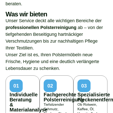
beraten.
Was wir bieten
Unser Service deckt alle wichtigen Bereiche der
professionellen Polsterreinigung
ab – von der
tiefgehenden Beseitigung hartnäckiger
Verschmutzungen bis zur nachhaltigen Pflege
Ihrer Textilien.
Unser Ziel ist es, Ihren Polstermöbeln neue
Frische, Hygiene und eine deutlich verlängerte
Lebensdauer zu schenken.
01
02
03
Individuelle
Fachgerechte
Spezialisierte
Beratung
Polsterreinigung
Fleckenentfer
&
Tiefsitzender
Ob Rotwein,
Materialanalyse
Schmutz,
Kaffee, Öl,
Flecken, Staub
Haustierflecken