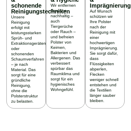
schonende
Imprägnierung
Wir entfernen
Reinigungstechniken
Gerüche
Auf Wunsch
nachhaltig –
schützen wir
Unsere
auch
Ihre Polster
Reinigung
Tiergerüche
nach der
erfolgt mit
oder Rauch –
Reinigung mit
leistungsstarken
und befreien
einer
Sprüh- und
Polster von
hochwertigen
Extraktionsgeräten
Keimen,
Imprägnierung.
oder
Bakterien und
Sie sorgt dafür,
schonenden
Allergenen. Das
dass
Schaumverfahren
verbessert
Flüssigkeiten
– je nach
spürbar das
abperlen,
Material. Das
Raumklima und
Flecken
sorgt für eine
sorgt für ein
weniger schnell
gründliche
hygienisches
entstehen und
Reinigung,
Wohngefühl.
die Textilien
ohne die
länger sauber
Polsterstruktur
bleiben.
zu belasten.