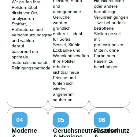
Wir prüfen Ihre
und
oder andere
Polstermöbel
unangenehme
hartnäckige
direkt vor Ort,
Gerüche
Verunreinigungen
analysieren
werden
– wir behandeln
Stoffart,
gründlich
betroffene
Füllmaterial und
entfernt – ideal
Stellen gezielt
Verschmutzungsgrad
für Sofas,
mit
und wählen
Sessel, Stühle,
professionellen
darauf
Eckbänke und
Mitteln, ohne
basierend die
Wohnlandschaften.
Farbe oder
optimale,
Ihre Polster
Fasern zu
materialschonende
erhalten
beschädigen.
Reinigungsmethode.
sichtbar neue
Frische und
fühlen sich
wieder
angenehm
sauber an.
04
05
06
Moderne
Geruchsneutralisation
Faserschutz
&
& Hygiene
&