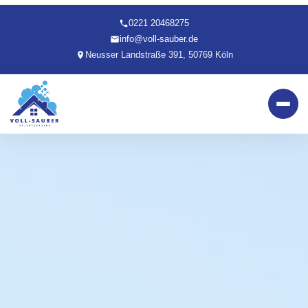
0221 20468275
info@voll-sauber.de
Neusser Landstraße 391, 50769 Köln