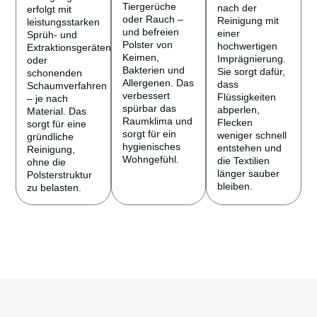
Tiergerüche
nach der
erfolgt mit
oder Rauch –
Reinigung mit
leistungsstarken
und befreien
einer
Sprüh- und
Polster von
hochwertigen
Extraktionsgeräten
Keimen,
Imprägnierung.
oder
Bakterien und
Sie sorgt dafür,
schonenden
Allergenen. Das
dass
Schaumverfahren
verbessert
Flüssigkeiten
– je nach
spürbar das
abperlen,
Material. Das
Raumklima und
Flecken
sorgt für eine
sorgt für ein
weniger schnell
gründliche
hygienisches
entstehen und
Reinigung,
Wohngefühl.
die Textilien
ohne die
länger sauber
Polsterstruktur
bleiben.
zu belasten.