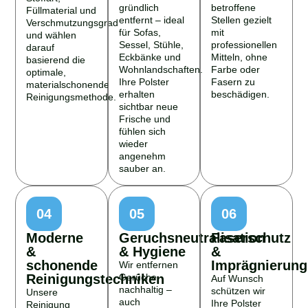
gründlich
betroffene
Füllmaterial und
entfernt – ideal
Stellen gezielt
Verschmutzungsgrad
für Sofas,
mit
und wählen
Sessel, Stühle,
professionellen
darauf
Eckbänke und
Mitteln, ohne
basierend die
Wohnlandschaften.
Farbe oder
optimale,
Ihre Polster
Fasern zu
materialschonende
erhalten
beschädigen.
Reinigungsmethode.
sichtbar neue
Frische und
fühlen sich
wieder
angenehm
sauber an.
04
05
06
Moderne
Geruchsneutralisation
Faserschutz
&
& Hygiene
&
schonende
Imprägnierung
Wir entfernen
Reinigungstechniken
Gerüche
Auf Wunsch
nachhaltig –
schützen wir
Unsere
auch
Ihre Polster
Reinigung