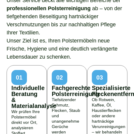
professionellen Polsterreinigung
ab – von der
tiefgehenden Beseitigung hartnäckiger
Verschmutzungen bis zur nachhaltigen Pflege
Ihrer Textilien.
Unser Ziel ist es, Ihren Polstermöbeln neue
Frische, Hygiene und eine deutlich verlängerte
Lebensdauer zu schenken.
01
02
03
Individuelle
Fachgerechte
Spezialisierte
Beratung
Polsterreinigung
Fleckenentfer
&
Tiefsitzender
Ob Rotwein,
Materialanalyse
Schmutz,
Kaffee, Öl,
Flecken, Staub
Haustierflecken
Wir prüfen Ihre
und
oder andere
Polstermöbel
unangenehme
hartnäckige
direkt vor Ort,
Gerüche
Verunreinigungen
analysieren
werden
– wir behandeln
Stoffart,