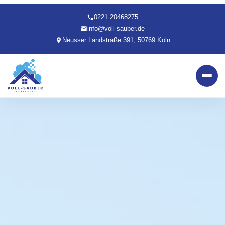
0221 20468275
info@voll-sauber.de
Neusser Landstraße 391, 50769 Köln