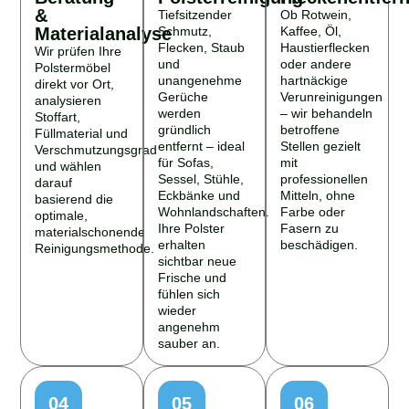
&
Tiefsitzender
Ob Rotwein,
Materialanalyse
Schmutz,
Kaffee, Öl,
Flecken, Staub
Haustierflecken
Wir prüfen Ihre
und
oder andere
Polstermöbel
unangenehme
hartnäckige
direkt vor Ort,
Gerüche
Verunreinigungen
analysieren
werden
– wir behandeln
Stoffart,
gründlich
betroffene
Füllmaterial und
entfernt – ideal
Stellen gezielt
Verschmutzungsgrad
für Sofas,
mit
und wählen
Sessel, Stühle,
professionellen
darauf
Eckbänke und
Mitteln, ohne
basierend die
Wohnlandschaften.
Farbe oder
optimale,
Ihre Polster
Fasern zu
materialschonende
erhalten
beschädigen.
Reinigungsmethode.
sichtbar neue
Frische und
fühlen sich
wieder
angenehm
sauber an.
04
05
06