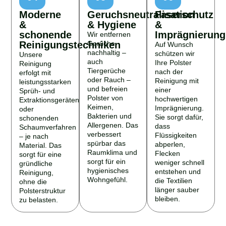
Moderne
Geruchsneutralisation
Faserschutz
&
& Hygiene
&
schonende
Imprägnierung
Wir entfernen
Reinigungstechniken
Gerüche
Auf Wunsch
nachhaltig –
schützen wir
Unsere
auch
Ihre Polster
Reinigung
Tiergerüche
nach der
erfolgt mit
oder Rauch –
Reinigung mit
leistungsstarken
und befreien
einer
Sprüh- und
Polster von
hochwertigen
Extraktionsgeräten
Keimen,
Imprägnierung.
oder
Bakterien und
Sie sorgt dafür,
schonenden
Allergenen. Das
dass
Schaumverfahren
verbessert
Flüssigkeiten
– je nach
spürbar das
abperlen,
Material. Das
Raumklima und
Flecken
sorgt für eine
sorgt für ein
weniger schnell
gründliche
hygienisches
entstehen und
Reinigung,
Wohngefühl.
die Textilien
ohne die
länger sauber
Polsterstruktur
bleiben.
zu belasten.