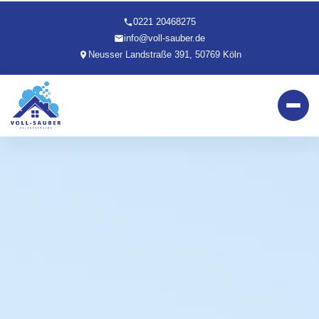
0221 20468275
info@voll-sauber.de
Neusser Landstraße 391, 50769 Köln