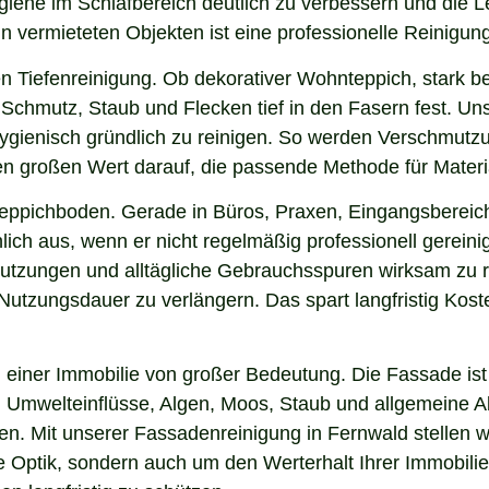
ygiene im Schlafbereich deutlich zu verbessern und die
in vermieteten Objekten ist eine professionelle Reinigun
n Tiefenreinigung. Ob dekorativer Wohnteppich, stark b
Schmutz, Staub und Flecken tief in den Fasern fest. Uns
hygienisch gründlich zu reinigen. So werden Verschmutzu
gen großen Wert darauf, die passende Methode für Mater
 Teppichboden. Gerade in Büros, Praxen, Eingangsbereic
ich aus, wenn er nicht regelmäßig professionell gerein
hmutzungen und alltägliche Gebrauchsspuren wirksam zu r
e Nutzungsdauer zu verlängern. Das spart langfristig Ko
einer Immobilie von großer Bedeutung. Die Fassade ist 
ng, Umwelteinflüsse, Algen, Moos, Staub und allgemeine
ken. Mit unserer Fassadenreinigung in Fernwald stellen w
ie Optik, sondern auch um den Werterhalt Ihrer Immobil