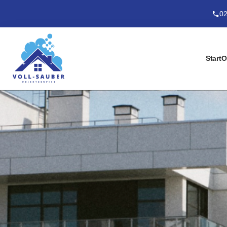
02
Start
O