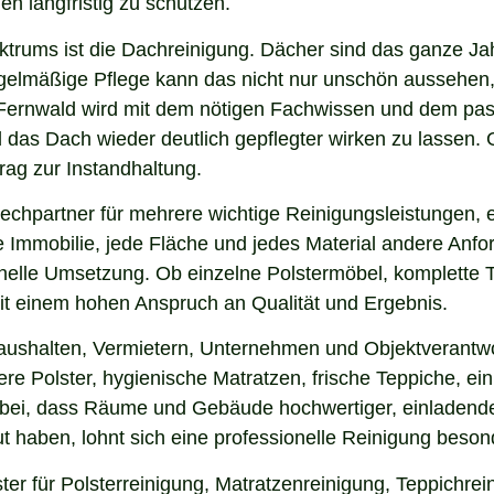
en langfristig zu schützen.
ektrums ist die Dachreinigung. Dächer sind das ganze Ja
gelmäßige Pflege kann das nicht nur unschön aussehen,
Fernwald wird mit dem nötigen Fachwissen und dem pass
nd das Dach wieder deutlich gepflegter wirken zu lasse
rag zur Instandhaltung.
echpartner für mehrere wichtige Reinigungsleistungen, e
 Immobilie, jede Fläche und jedes Material andere Anfor
nelle Umsetzung. Ob einzelne Polstermöbel, komplette 
 mit einem hohen Anspruch an Qualität und Ergebnis.
aushalten, Vermietern, Unternehmen und Objektverantwo
e Polster, hygienische Matratzen, frische Teppiche, ein
 bei, dass Räume und Gebäude hochwertiger, einladende
 haben, lohnt sich eine professionelle Reinigung beson
ter für Polsterreinigung, Matratzenreinigung, Teppichr