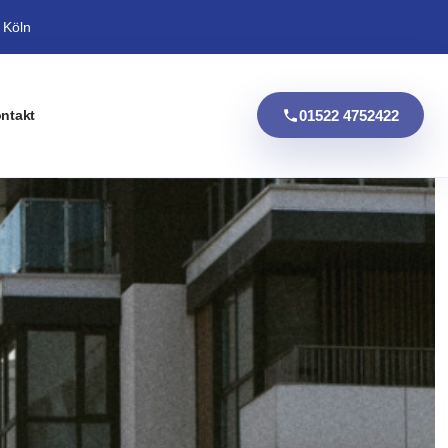
 Köln
01522 4752422
ntakt