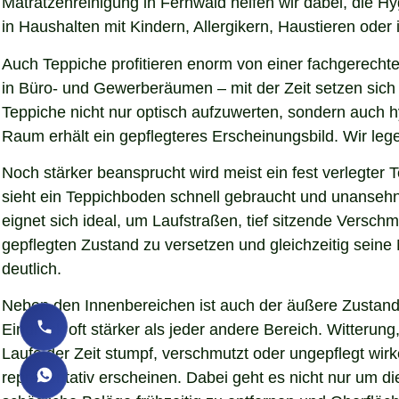
Matratzenreinigung in Fernwald helfen wir dabei, die H
in Haushalten mit Kindern, Allergikern, Haustieren oder 
Auch Teppiche profitieren enorm von einer fachgerechte
in Büro- und Gewerberäumen – mit der Zeit setzen sich 
Teppiche nicht nur optisch aufzuwerten, sondern auch 
Raum erhält ein gepflegteres Erscheinungsbild. Wir le
Noch stärker beansprucht wird meist ein fest verlegter
sieht ein Teppichboden schnell gebraucht und unansehnl
eignet sich ideal, um Laufstraßen, tief sitzende Versc
gepflegten Zustand zu versetzen und gleichzeitig sein
deutlich.
Neben den Innenbereichen ist auch der äußere Zustand 
Eindruck oft stärker als jeder andere Bereich. Witteru
Laufe der Zeit stumpf, verschmutzt oder ungepflegt wir
repräsentativ erscheinen. Dabei geht es nicht nur um d