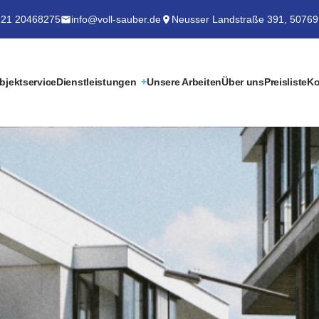
21 20468275
info@voll-sauber.de
Neusser Landstraße 391, 50769
bjektservice
Dienstleistungen
Unsere Arbeiten
Über uns
Preisliste
Ko