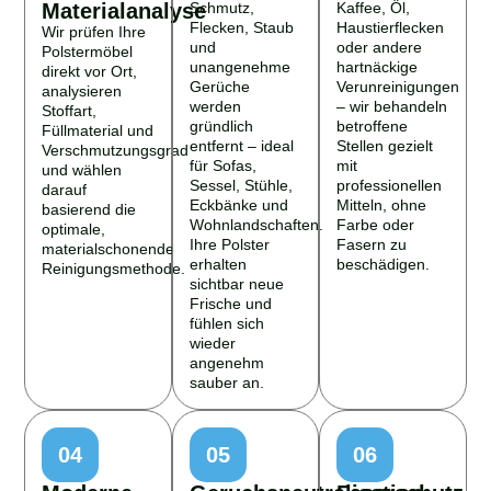
Materialanalyse
Schmutz,
Kaffee, Öl,
Flecken, Staub
Haustierflecken
Wir prüfen Ihre
und
oder andere
Polstermöbel
unangenehme
hartnäckige
direkt vor Ort,
Gerüche
Verunreinigungen
analysieren
werden
– wir behandeln
Stoffart,
gründlich
betroffene
Füllmaterial und
entfernt – ideal
Stellen gezielt
Verschmutzungsgrad
für Sofas,
mit
und wählen
Sessel, Stühle,
professionellen
darauf
Eckbänke und
Mitteln, ohne
basierend die
Wohnlandschaften.
Farbe oder
optimale,
Ihre Polster
Fasern zu
materialschonende
erhalten
beschädigen.
Reinigungsmethode.
sichtbar neue
Frische und
fühlen sich
wieder
angenehm
sauber an.
04
05
06
Moderne
Geruchsneutralisation
Faserschutz