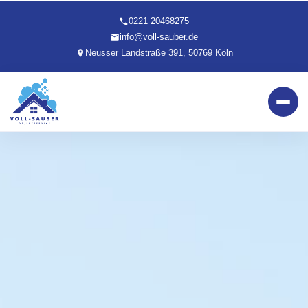
0221 20468275
info@voll-sauber.de
Neusser Landstraße 391, 50769 Köln