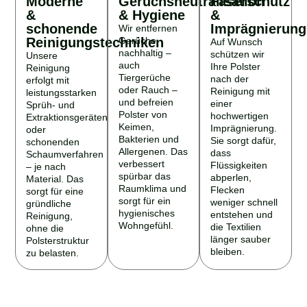
&
& Hygiene
&
schonende
Imprägnierung
Wir entfernen
Reinigungstechniken
Gerüche
Auf Wunsch
nachhaltig –
schützen wir
Unsere
auch
Ihre Polster
Reinigung
Tiergerüche
nach der
erfolgt mit
oder Rauch –
Reinigung mit
leistungsstarken
und befreien
einer
Sprüh- und
Polster von
hochwertigen
Extraktionsgeräten
Keimen,
Imprägnierung.
oder
Bakterien und
Sie sorgt dafür,
schonenden
Allergenen. Das
dass
Schaumverfahren
verbessert
Flüssigkeiten
– je nach
spürbar das
abperlen,
Material. Das
Raumklima und
Flecken
sorgt für eine
sorgt für ein
weniger schnell
gründliche
hygienisches
entstehen und
Reinigung,
Wohngefühl.
die Textilien
ohne die
länger sauber
Polsterstruktur
bleiben.
zu belasten.