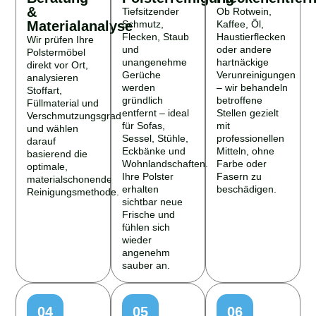
&
Tiefsitzender
Ob Rotwein,
Materialanalyse
Schmutz,
Kaffee, Öl,
Flecken, Staub
Haustierflecken
Wir prüfen Ihre
und
oder andere
Polstermöbel
unangenehme
hartnäckige
direkt vor Ort,
Gerüche
Verunreinigungen
analysieren
werden
– wir behandeln
Stoffart,
gründlich
betroffene
Füllmaterial und
entfernt – ideal
Stellen gezielt
Verschmutzungsgrad
für Sofas,
mit
und wählen
Sessel, Stühle,
professionellen
darauf
Eckbänke und
Mitteln, ohne
basierend die
Wohnlandschaften.
Farbe oder
optimale,
Ihre Polster
Fasern zu
materialschonende
erhalten
beschädigen.
Reinigungsmethode.
sichtbar neue
Frische und
fühlen sich
wieder
angenehm
sauber an.
04
05
06