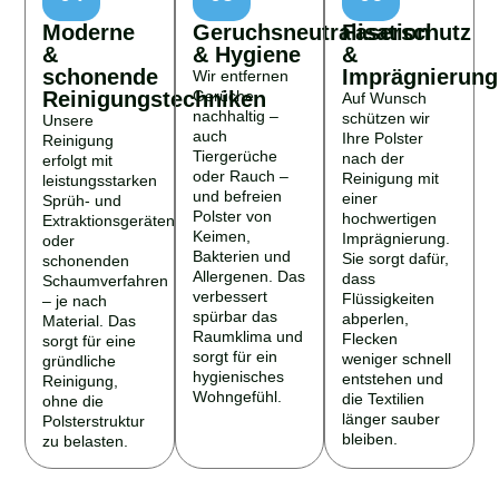
Moderne
Geruchsneutralisation
Faserschutz
&
& Hygiene
&
schonende
Imprägnierung
Wir entfernen
Reinigungstechniken
Gerüche
Auf Wunsch
nachhaltig –
schützen wir
Unsere
auch
Ihre Polster
Reinigung
Tiergerüche
nach der
erfolgt mit
oder Rauch –
Reinigung mit
leistungsstarken
und befreien
einer
Sprüh- und
Polster von
hochwertigen
Extraktionsgeräten
Keimen,
Imprägnierung.
oder
Bakterien und
Sie sorgt dafür,
schonenden
Allergenen. Das
dass
Schaumverfahren
verbessert
Flüssigkeiten
– je nach
spürbar das
abperlen,
Material. Das
Raumklima und
Flecken
sorgt für eine
sorgt für ein
weniger schnell
gründliche
hygienisches
entstehen und
Reinigung,
Wohngefühl.
die Textilien
ohne die
länger sauber
Polsterstruktur
bleiben.
zu belasten.