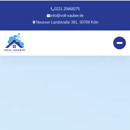
0221 20468275
info@voll-sauber.de
Neusser Landstraße 391, 50769 Köln