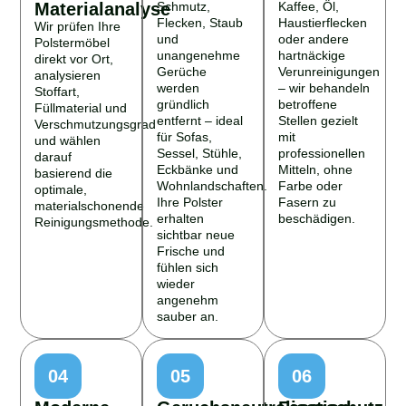
Materialanalyse
Schmutz,
Kaffee, Öl,
Flecken, Staub
Haustierflecken
Wir prüfen Ihre
und
oder andere
Polstermöbel
unangenehme
hartnäckige
direkt vor Ort,
Gerüche
Verunreinigungen
analysieren
werden
– wir behandeln
Stoffart,
gründlich
betroffene
Füllmaterial und
entfernt – ideal
Stellen gezielt
Verschmutzungsgrad
für Sofas,
mit
und wählen
Sessel, Stühle,
professionellen
darauf
Eckbänke und
Mitteln, ohne
basierend die
Wohnlandschaften.
Farbe oder
optimale,
Ihre Polster
Fasern zu
materialschonende
erhalten
beschädigen.
Reinigungsmethode.
sichtbar neue
Frische und
fühlen sich
wieder
angenehm
sauber an.
04
05
06
Moderne
Geruchsneutralisation
Faserschutz