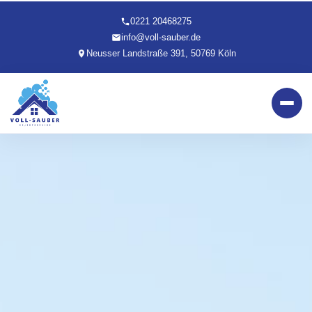
0221 20468275
info@voll-sauber.de
Neusser Landstraße 391, 50769 Köln