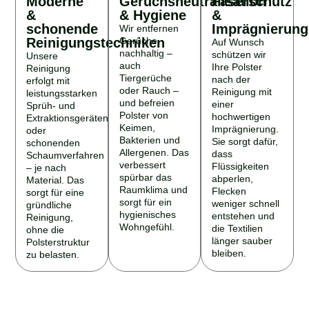
&
& Hygiene
&
schonende
Imprägnierung
Wir entfernen
Reinigungstechniken
Gerüche
Auf Wunsch
nachhaltig –
schützen wir
Unsere
auch
Ihre Polster
Reinigung
Tiergerüche
nach der
erfolgt mit
oder Rauch –
Reinigung mit
leistungsstarken
und befreien
einer
Sprüh- und
Polster von
hochwertigen
Extraktionsgeräten
Keimen,
Imprägnierung.
oder
Bakterien und
Sie sorgt dafür,
schonenden
Allergenen. Das
dass
Schaumverfahren
verbessert
Flüssigkeiten
– je nach
spürbar das
abperlen,
Material. Das
Raumklima und
Flecken
sorgt für eine
sorgt für ein
weniger schnell
gründliche
hygienisches
entstehen und
Reinigung,
Wohngefühl.
die Textilien
ohne die
länger sauber
Polsterstruktur
bleiben.
zu belasten.