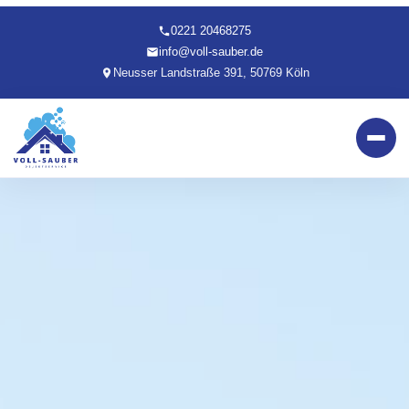
0221 20468275
info@voll-sauber.de
Neusser Landstraße 391, 50769 Köln