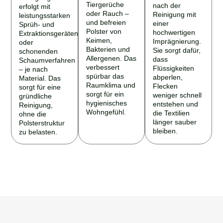
Tiergerüche
nach der
erfolgt mit
oder Rauch –
Reinigung mit
leistungsstarken
und befreien
einer
Sprüh- und
Polster von
hochwertigen
Extraktionsgeräten
Keimen,
Imprägnierung.
oder
Bakterien und
Sie sorgt dafür,
schonenden
Allergenen. Das
dass
Schaumverfahren
verbessert
Flüssigkeiten
– je nach
spürbar das
abperlen,
Material. Das
Raumklima und
Flecken
sorgt für eine
sorgt für ein
weniger schnell
gründliche
hygienisches
entstehen und
Reinigung,
Wohngefühl.
die Textilien
ohne die
länger sauber
Polsterstruktur
bleiben.
zu belasten.