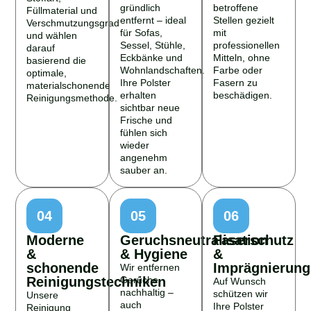
gründlich
betroffene
Füllmaterial und
entfernt – ideal
Stellen gezielt
Verschmutzungsgrad
für Sofas,
mit
und wählen
Sessel, Stühle,
professionellen
darauf
Eckbänke und
Mitteln, ohne
basierend die
Wohnlandschaften.
Farbe oder
optimale,
Ihre Polster
Fasern zu
materialschonende
erhalten
beschädigen.
Reinigungsmethode.
sichtbar neue
Frische und
fühlen sich
wieder
angenehm
sauber an.
04
05
06
Moderne
Geruchsneutralisation
Faserschutz
&
& Hygiene
&
schonende
Imprägnierung
Wir entfernen
Reinigungstechniken
Gerüche
Auf Wunsch
nachhaltig –
schützen wir
Unsere
auch
Ihre Polster
Reinigung