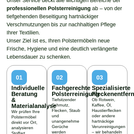
professionellen Polsterreinigung
ab – von der
tiefgehenden Beseitigung hartnäckiger
Verschmutzungen bis zur nachhaltigen Pflege
Ihrer Textilien.
Unser Ziel ist es, Ihren Polstermöbeln neue
Frische, Hygiene und eine deutlich verlängerte
Lebensdauer zu schenken.
01
02
03
Individuelle
Fachgerechte
Spezialisierte
Beratung
Polsterreinigung
Fleckenentfer
&
Tiefsitzender
Ob Rotwein,
Materialanalyse
Schmutz,
Kaffee, Öl,
Flecken, Staub
Haustierflecken
Wir prüfen Ihre
und
oder andere
Polstermöbel
unangenehme
hartnäckige
direkt vor Ort,
Gerüche
Verunreinigungen
analysieren
werden
– wir behandeln
Stoffart,