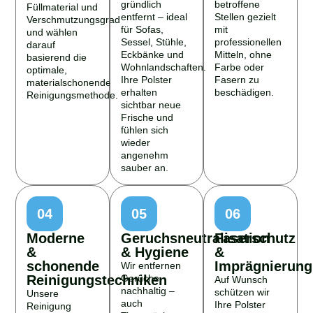
gründlich
betroffene
Füllmaterial und
entfernt – ideal
Stellen gezielt
Verschmutzungsgrad
für Sofas,
mit
und wählen
Sessel, Stühle,
professionellen
darauf
Eckbänke und
Mitteln, ohne
basierend die
Wohnlandschaften.
Farbe oder
optimale,
Ihre Polster
Fasern zu
materialschonende
erhalten
beschädigen.
Reinigungsmethode.
sichtbar neue
Frische und
fühlen sich
wieder
angenehm
sauber an.
04
05
06
Moderne
Geruchsneutralisation
Faserschutz
&
& Hygiene
&
schonende
Imprägnierung
Wir entfernen
Reinigungstechniken
Gerüche
Auf Wunsch
nachhaltig –
schützen wir
Unsere
auch
Ihre Polster
Reinigung