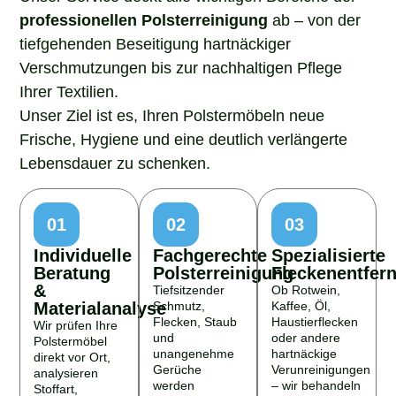
professionellen Polsterreinigung
ab – von der
tiefgehenden Beseitigung hartnäckiger
Verschmutzungen bis zur nachhaltigen Pflege
Ihrer Textilien.
Unser Ziel ist es, Ihren Polstermöbeln neue
Frische, Hygiene und eine deutlich verlängerte
Lebensdauer zu schenken.
01
02
03
Individuelle
Fachgerechte
Spezialisierte
Beratung
Polsterreinigung
Fleckenentfer
&
Tiefsitzender
Ob Rotwein,
Materialanalyse
Schmutz,
Kaffee, Öl,
Flecken, Staub
Haustierflecken
Wir prüfen Ihre
und
oder andere
Polstermöbel
unangenehme
hartnäckige
direkt vor Ort,
Gerüche
Verunreinigungen
analysieren
werden
– wir behandeln
Stoffart,