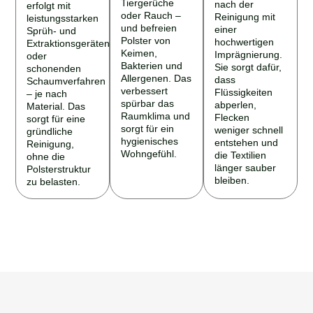
Tiergerüche
nach der
erfolgt mit
oder Rauch –
Reinigung mit
leistungsstarken
und befreien
einer
Sprüh- und
Polster von
hochwertigen
Extraktionsgeräten
Keimen,
Imprägnierung.
oder
Bakterien und
Sie sorgt dafür,
schonenden
Allergenen. Das
dass
Schaumverfahren
verbessert
Flüssigkeiten
– je nach
spürbar das
abperlen,
Material. Das
Raumklima und
Flecken
sorgt für eine
sorgt für ein
weniger schnell
gründliche
hygienisches
entstehen und
Reinigung,
Wohngefühl.
die Textilien
ohne die
länger sauber
Polsterstruktur
bleiben.
zu belasten.