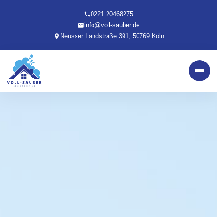
0221 20468275
info@voll-sauber.de
Neusser Landstraße 391, 50769 Köln