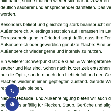
hilft dabei, solche Flächen wieder sichtbar aufzuwerte
deutlich sauberer und ansprechender darstellen. Das verb
werden.
Besonders beliebt und gleichzeitig stark beansprucht si
Außenbereich. Allerdings setzt sich auf Terrassen im L
Terrassenreinigung in Driedorf sorgt dafür, dass Ihre Te
Außenbereich oder gewerblich genutzte Fläche: Eine pro
Außenbereich wieder gerne und intensiv zu nutzen.
Ein weiterer Schwerpunkt ist die Glas- & Wintergartenr
sauber und klar sind. Schon nach kurzer Zeit entstehe
nur die Optik, sondern auch den Lichteinfall und den G
Flächen wieder in einen gepflegten Zustand. Gerade Wint
repräsentativ bleiben.
Neben Gebäude- und Außenreinigung bieten wir auch die
besonders anfällig für Flecken, Staub, Gerüche und al