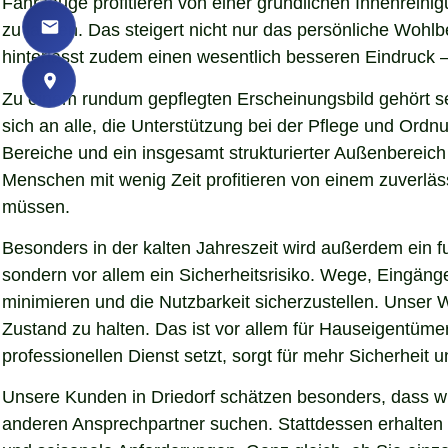
Fahrzeuge profitieren von einer gründlichen Innenreinigu
zu lassen. Das steigert nicht nur das persönliche Woh
hinterlässt zudem einen wesentlich besseren Eindruck – 
Zu einem rundum gepflegten Erscheinungsbild gehört se
sich an alle, die Unterstützung bei der Pflege und Ord
Bereiche und ein insgesamt strukturierter Außenbereich
Menschen mit wenig Zeit profitieren von einem zuverläs
müssen.
Besonders in der kalten Jahreszeit wird außerdem ein fu
sondern vor allem ein Sicherheitsrisiko. Wege, Eingän
minimieren und die Nutzbarkeit sicherzustellen. Unser W
Zustand zu halten. Das ist vor allem für Hauseigentümer
professionellen Dienst setzt, sorgt für mehr Sicherheit 
Unsere Kunden in Driedorf schätzen besonders, dass wi
anderen Ansprechpartner suchen. Stattdessen erhalten S