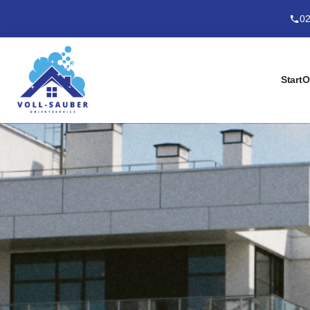
02
Start
O