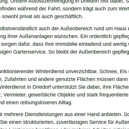
ng. Unsere Autositzenreinigung in Driedorf hilft dabei, S
lbefinden während der Fahrt, sondern trägt auch zum Wer
sowohl privat als auch geschäftlich.
lbstverständlich auch der Außenbereich rund um Haus un
nung ihrer Außenanlagen wünschen. Ein ordentlich gepfl
 sorgen dafür, dass Ihre Immobilie einladend und werti
sigen Gartenservice. So bleibt der Außenbereich gepfleg
nktionierender Winterdienst unverzichtbar. Schnee, Eis u
ge, Zufahrten und andere genutzte Flächen müssen dann
interdienst in Driedorf unterstützt Sie dabei, Ihre Fläc
, Vermieter, gewerbliche Objekte und stark frequentierte
und einen reibungsloseren Alltag.
r mehrere Dienstleistungen aus einer Hand anbieten. So
ie einen strukturierten, zuverlässigen Service für Auße