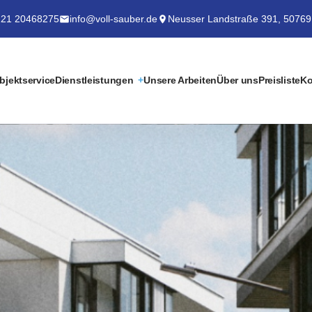
21 20468275
info@voll-sauber.de
Neusser Landstraße 391, 50769
bjektservice
Dienstleistungen
Unsere Arbeiten
Über uns
Preisliste
Ko