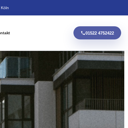
 Köln
01522 4752422
ntakt