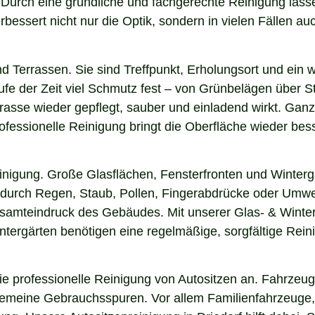
n. Durch eine gründliche und fachgerechte Reinigung la
essert nicht nur die Optik, sondern in vielen Fällen auch
nd Terrassen. Sie sind Treffpunkt, Erholungsort und ein
aufe der Zeit viel Schmutz fest – von Grünbelägen über 
rrasse wieder gepflegt, sauber und einladend wirkt. Ganz 
fessionelle Reinigung bringt die Oberfläche wieder bess
einigung. Große Glasflächen, Fensterfronten und Winterg
n durch Regen, Staub, Pollen, Fingerabdrücke oder Umwel
esamteindruck des Gebäudes. Mit unserer Glas- & Winterg
ergärten benötigen eine regelmäßige, sorgfältige Reinig
 professionelle Reinigung von Autositzen an. Fahrzeugs
lgemeine Gebrauchsspuren. Vor allem Familienfahrzeuge,