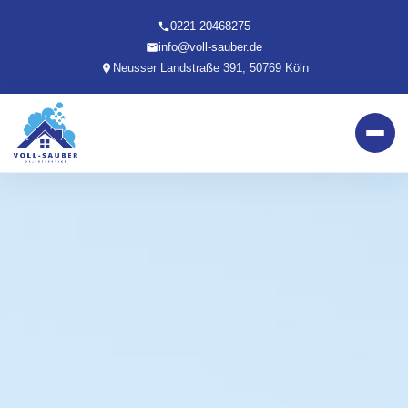
0221 20468275
info@voll-sauber.de
Neusser Landstraße 391, 50769 Köln