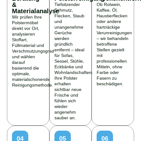
&
Tiefsitzender
Ob Rotwein,
Materialanalyse
Schmutz,
Kaffee, Öl,
Flecken, Staub
Haustierflecken
Wir prüfen Ihre
und
oder andere
Polstermöbel
unangenehme
hartnäckige
direkt vor Ort,
Gerüche
Verunreinigungen
analysieren
werden
– wir behandeln
Stoffart,
gründlich
betroffene
Füllmaterial und
entfernt – ideal
Stellen gezielt
Verschmutzungsgrad
für Sofas,
mit
und wählen
Sessel, Stühle,
professionellen
darauf
Eckbänke und
Mitteln, ohne
basierend die
Wohnlandschaften.
Farbe oder
optimale,
Ihre Polster
Fasern zu
materialschonende
erhalten
beschädigen.
Reinigungsmethode.
sichtbar neue
Frische und
fühlen sich
wieder
angenehm
sauber an.
04
05
06