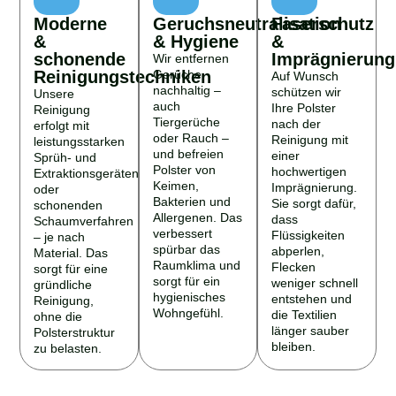
Moderne
Geruchsneutralisation
Faserschutz
&
& Hygiene
&
schonende
Imprägnierung
Wir entfernen
Reinigungstechniken
Gerüche
Auf Wunsch
nachhaltig –
schützen wir
Unsere
auch
Ihre Polster
Reinigung
Tiergerüche
nach der
erfolgt mit
oder Rauch –
Reinigung mit
leistungsstarken
und befreien
einer
Sprüh- und
Polster von
hochwertigen
Extraktionsgeräten
Keimen,
Imprägnierung.
oder
Bakterien und
Sie sorgt dafür,
schonenden
Allergenen. Das
dass
Schaumverfahren
verbessert
Flüssigkeiten
– je nach
spürbar das
abperlen,
Material. Das
Raumklima und
Flecken
sorgt für eine
sorgt für ein
weniger schnell
gründliche
hygienisches
entstehen und
Reinigung,
Wohngefühl.
die Textilien
ohne die
länger sauber
Polsterstruktur
bleiben.
zu belasten.