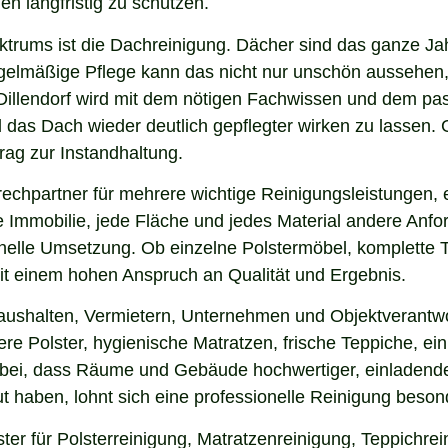
en langfristig zu schützen.
ektrums ist die Dachreinigung. Dächer sind das ganze Ja
gelmäßige Pflege kann das nicht nur unschön aussehen,
Dillendorf wird mit dem nötigen Fachwissen und dem pas
nd das Dach wieder deutlich gepflegter wirken zu lasse
rag zur Instandhaltung.
rechpartner für mehrere wichtige Reinigungsleistungen, 
 Immobilie, jede Fläche und jedes Material andere Anfor
nelle Umsetzung. Ob einzelne Polstermöbel, komplette 
 mit einem hohen Anspruch an Qualität und Ergebnis.
aushalten, Vermietern, Unternehmen und Objektverantwor
e Polster, hygienische Matratzen, frische Teppiche, ein
 bei, dass Räume und Gebäude hochwertiger, einladende
 haben, lohnt sich eine professionelle Reinigung beson
ster für Polsterreinigung, Matratzenreinigung, Teppichr