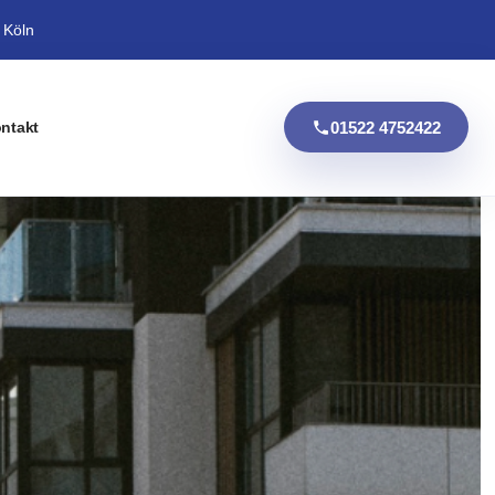
 Köln
01522 4752422
ntakt