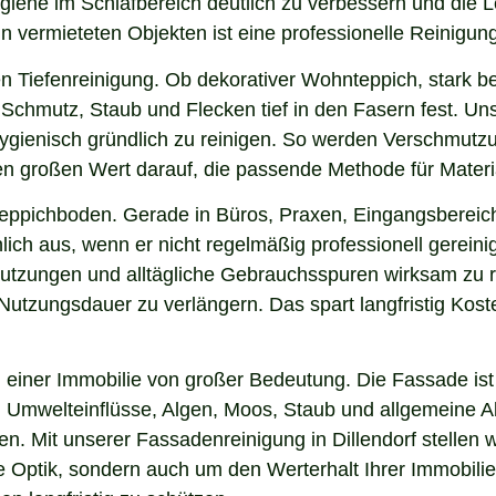
 Hygiene im Schlafbereich deutlich zu verbessern und die
in vermieteten Objekten ist eine professionelle Reinigun
n Tiefenreinigung. Ob dekorativer Wohnteppich, stark b
chmutz, Staub und Flecken tief in den Fasern fest. Unser
hygienisch gründlich zu reinigen. So werden Verschmutzu
gen großen Wert darauf, die passende Methode für Mater
 Teppichboden. Gerade in Büros, Praxen, Eingangsbereic
ich aus, wenn er nicht regelmäßig professionell gereinig
hmutzungen und alltägliche Gebrauchsspuren wirksam zu r
e Nutzungsdauer zu verlängern. Das spart langfristig Ko
einer Immobilie von großer Bedeutung. Die Fassade ist 
ng, Umwelteinflüsse, Algen, Moos, Staub und allgemeine
en. Mit unserer Fassadenreinigung in Dillendorf stellen 
ie Optik, sondern auch um den Werterhalt Ihrer Immobil