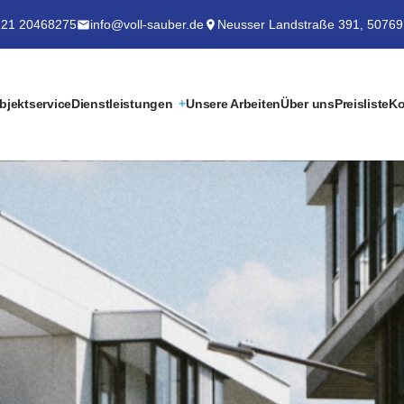
21 20468275
info@voll-sauber.de
Neusser Landstraße 391, 50769
bjektservice
Dienstleistungen
Unsere Arbeiten
Über uns
Preisliste
Ko