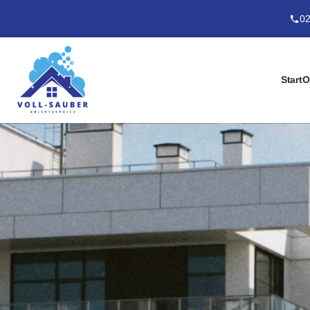
02
Start
O