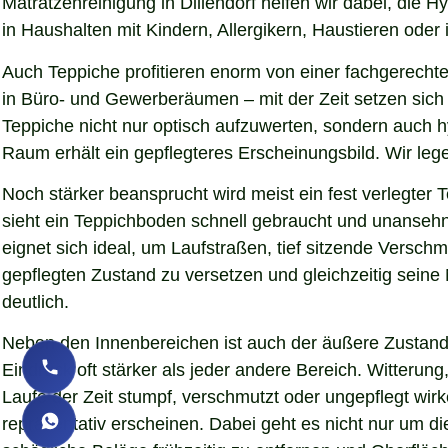
Matratzenreinigung in Dillendorf helfen wir dabei, die
in Haushalten mit Kindern, Allergikern, Haustieren oder 
Auch Teppiche profitieren enorm von einer fachgerechte
in Büro- und Gewerberäumen – mit der Zeit setzen sich S
Teppiche nicht nur optisch aufzuwerten, sondern auch 
Raum erhält ein gepflegteres Erscheinungsbild. Wir le
Noch stärker beansprucht wird meist ein fest verlegter
sieht ein Teppichboden schnell gebraucht und unansehnl
eignet sich ideal, um Laufstraßen, tief sitzende Versc
gepflegten Zustand zu versetzen und gleichzeitig sein
deutlich.
Neben den Innenbereichen ist auch der äußere Zustand 
Eindruck oft stärker als jeder andere Bereich. Witteru
Laufe der Zeit stumpf, verschmutzt oder ungepflegt wirk
repräsentativ erscheinen. Dabei geht es nicht nur um d