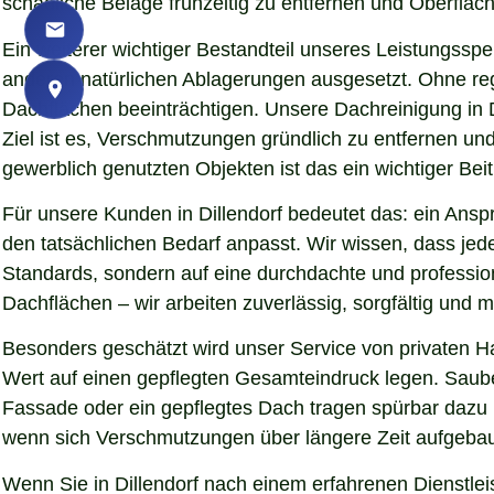
schädliche Beläge frühzeitig zu entfernen und Oberfläch
Ein weiterer wichtiger Bestandteil unseres Leistungssp
anderen natürlichen Ablagerungen ausgesetzt. Ohne re
Dachflächen beeinträchtigen. Unsere Dachreinigung in 
Ziel ist es, Verschmutzungen gründlich zu entfernen u
gewerblich genutzten Objekten ist das ein wichtiger Beit
Für unsere Kunden in Dillendorf bedeutet das: ein Ansp
den tatsächlichen Bedarf anpasst. Wir wissen, dass jede
Standards, sondern auf eine durchdachte und professio
Dachflächen – wir arbeiten zuverlässig, sorgfältig und
Besonders geschätzt wird unser Service von privaten H
Wert auf einen gepflegten Gesamteindruck legen. Sauber
Fassade oder ein gepflegtes Dach tragen spürbar dazu
wenn sich Verschmutzungen über längere Zeit aufgebaut
Wenn Sie in Dillendorf nach einem erfahrenen Dienstlei