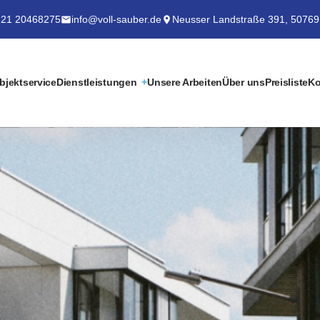
21 20468275
info@voll-sauber.de
Neusser Landstraße 391, 50769
bjektservice
Dienstleistungen
Unsere Arbeiten
Über uns
Preisliste
Ko