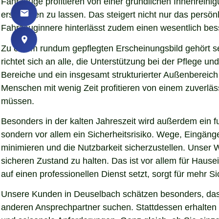
Fahrzeuge profitieren von einer gründlichen Innenreinig
erscheinen zu lassen. Das steigert nicht nur das persö
Fahrzeuginnere hinterlässt zudem einen wesentlich bess
Zu einem rundum gepflegten Erscheinungsbild gehört s
richtet sich an alle, die Unterstützung bei der Pflege
Bereiche und ein insgesamt strukturierter Außenbereich
Menschen mit wenig Zeit profitieren von einem zuverläs
müssen.
Besonders in der kalten Jahreszeit wird außerdem ein fu
sondern vor allem ein Sicherheitsrisiko. Wege, Eingän
minimieren und die Nutzbarkeit sicherzustellen. Unser 
sicheren Zustand zu halten. Das ist vor allem für Hause
auf einen professionellen Dienst setzt, sorgt für mehr S
Unsere Kunden in Deuselbach schätzen besonders, dass 
anderen Ansprechpartner suchen. Stattdessen erhalten S