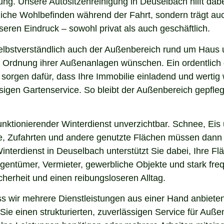
ung. Unsere Autositzenreinigung in Deuselbach hilft dabei
nliche Wohlbefinden während der Fahrt, sondern trägt a
eren Eindruck – sowohl privat als auch geschäftlich.
elbstverständlich auch der Außenbereich rund um Haus 
 und Ordnung ihrer Außenanlagen wünschen. Ein ordentlic
 sorgen dafür, dass Ihre Immobilie einladend und werti
sigen Gartenservice. So bleibt der Außenbereich gepfleg
nktionierender Winterdienst unverzichtbar. Schnee, Eis u
ge, Zufahrten und andere genutzte Flächen müssen dann
Winterdienst in Deuselbach unterstützt Sie dabei, Ihre F
igentümer, Vermieter, gewerbliche Objekte und stark freq
icherheit und einen reibungsloseren Alltag.
wir mehrere Dienstleistungen aus einer Hand anbieten.
ie einen strukturierten, zuverlässigen Service für Auße