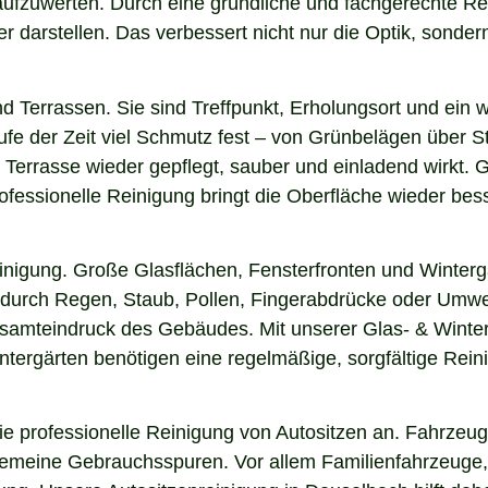
 aufzuwerten. Durch eine gründliche und fachgerechte R
arstellen. Das verbessert nicht nur die Optik, sondern i
nd Terrassen. Sie sind Treffpunkt, Erholungsort und ein
aufe der Zeit viel Schmutz fest – von Grünbelägen über 
 Terrasse wieder gepflegt, sauber und einladend wirkt. G
fessionelle Reinigung bringt die Oberfläche wieder bess
einigung. Große Glasflächen, Fensterfronten und Winterg
n durch Regen, Staub, Pollen, Fingerabdrücke oder Umwel
Gesamteindruck des Gebäudes. Mit unserer Glas- & Winter
ergärten benötigen eine regelmäßige, sorgfältige Reinig
 professionelle Reinigung von Autositzen an. Fahrzeugs
lgemeine Gebrauchsspuren. Vor allem Familienfahrzeuge,