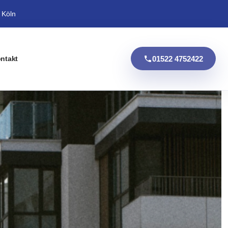
 Köln
01522 4752422
ntakt