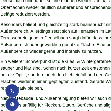
Deuselbach hilft dabei, solche Flächen wieder sichtbar
Oberflächen wieder deutlich sauberer und ansprechender d
Beläge reduziert werden.
Besonders beliebt und gleichzeitig stark beansprucht si
Außenbereich. Allerdings setzt sich auf Terrassen im L
Terrassenreinigung in Deuselbach sorgt dafür, dass Ihre
Außenbereich oder gewerblich genutzte Fläche: Eine pro
Außenbereich wieder gerne und intensiv zu nutzen.
Ein weiterer Schwerpunkt ist die Glas- & Wintergartenr
sauber und klar sind. Schon nach kurzer Zeit entstehe
nur die Optik, sondern auch den Lichteinfall und den 
Flächen wieder in einen gepflegten Zustand. Gerade Wint
repräsentativ bleiben.
Neben Gebäude- und Außenreinigung bieten wir auch die
besonders anfällig für Flecken, Staub, Gerüche und al