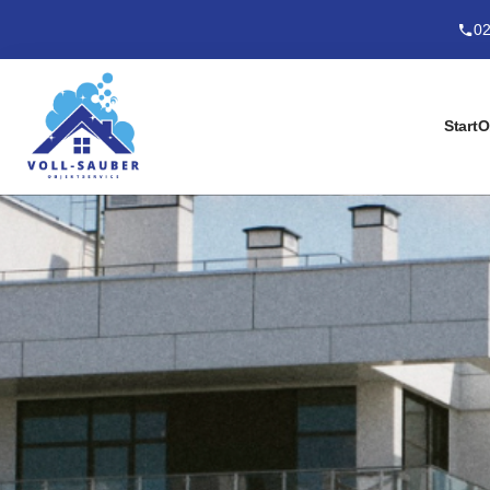
02
Start
O