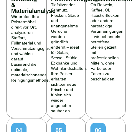
&
Tiefsitzender
Ob Rotwein,
Materialanalyse
Schmutz,
Kaffee, Öl,
Flecken, Staub
Haustierflecken
Wir prüfen Ihre
und
oder andere
Polstermöbel
unangenehme
hartnäckige
direkt vor Ort,
Gerüche
Verunreinigungen
analysieren
werden
– wir behandeln
Stoffart,
gründlich
betroffene
Füllmaterial und
entfernt – ideal
Stellen gezielt
Verschmutzungsgrad
für Sofas,
mit
und wählen
Sessel, Stühle,
professionellen
darauf
Eckbänke und
Mitteln, ohne
basierend die
Wohnlandschaften.
Farbe oder
optimale,
Ihre Polster
Fasern zu
materialschonende
erhalten
beschädigen.
Reinigungsmethode.
sichtbar neue
Frische und
fühlen sich
wieder
angenehm
sauber an.
04
05
06