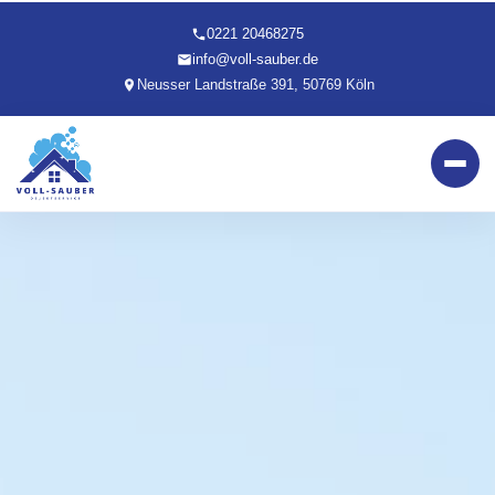
0221 20468275
info@voll-sauber.de
Neusser Landstraße 391, 50769 Köln