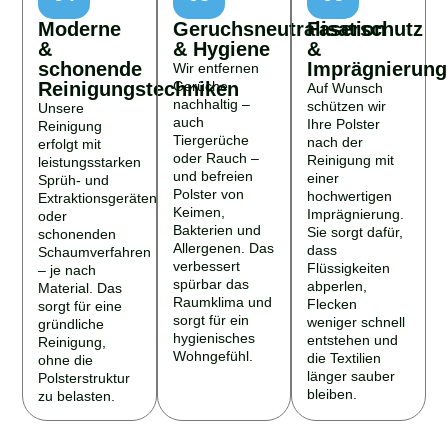
Moderne
Geruchsneutralisation
Faserschutz
&
& Hygiene
&
schonende
Imprägnierung
Wir entfernen
Reinigungstechniken
Gerüche
Auf Wunsch
nachhaltig –
schützen wir
Unsere
auch
Ihre Polster
Reinigung
Tiergerüche
nach der
erfolgt mit
oder Rauch –
Reinigung mit
leistungsstarken
und befreien
einer
Sprüh- und
Polster von
hochwertigen
Extraktionsgeräten
Keimen,
Imprägnierung.
oder
Bakterien und
Sie sorgt dafür,
schonenden
Allergenen. Das
dass
Schaumverfahren
verbessert
Flüssigkeiten
– je nach
spürbar das
abperlen,
Material. Das
Raumklima und
Flecken
sorgt für eine
sorgt für ein
weniger schnell
gründliche
hygienisches
entstehen und
Reinigung,
Wohngefühl.
die Textilien
ohne die
länger sauber
Polsterstruktur
bleiben.
zu belasten.