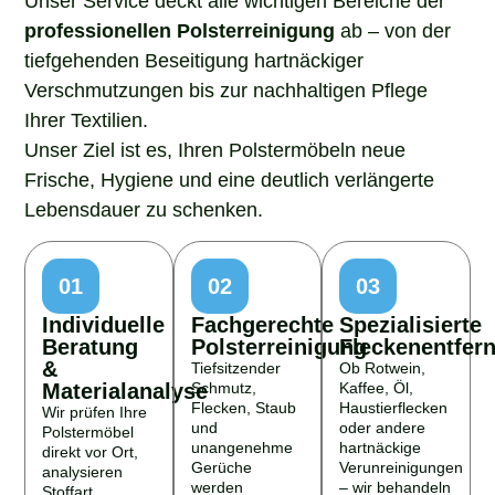
professionellen Polsterreinigung
ab – von der
tiefgehenden Beseitigung hartnäckiger
Verschmutzungen bis zur nachhaltigen Pflege
Ihrer Textilien.
Unser Ziel ist es, Ihren Polstermöbeln neue
Frische, Hygiene und eine deutlich verlängerte
Lebensdauer zu schenken.
01
02
03
Individuelle
Fachgerechte
Spezialisierte
Beratung
Polsterreinigung
Fleckenentfer
&
Tiefsitzender
Ob Rotwein,
Materialanalyse
Schmutz,
Kaffee, Öl,
Flecken, Staub
Haustierflecken
Wir prüfen Ihre
und
oder andere
Polstermöbel
unangenehme
hartnäckige
direkt vor Ort,
Gerüche
Verunreinigungen
analysieren
werden
– wir behandeln
Stoffart,