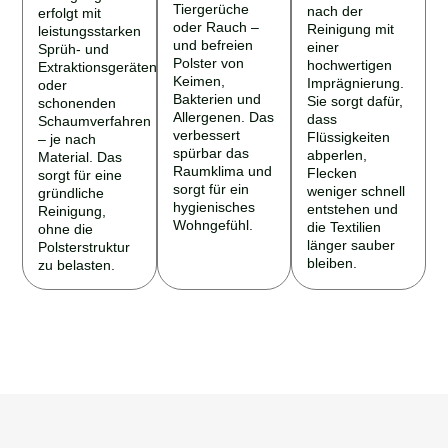
Tiergerüche
nach der
erfolgt mit
oder Rauch –
Reinigung mit
leistungsstarken
und befreien
einer
Sprüh- und
Polster von
hochwertigen
Extraktionsgeräten
Keimen,
Imprägnierung.
oder
Bakterien und
Sie sorgt dafür,
schonenden
Allergenen. Das
dass
Schaumverfahren
verbessert
Flüssigkeiten
– je nach
spürbar das
abperlen,
Material. Das
Raumklima und
Flecken
sorgt für eine
sorgt für ein
weniger schnell
gründliche
hygienisches
entstehen und
Reinigung,
Wohngefühl.
die Textilien
ohne die
länger sauber
Polsterstruktur
bleiben.
zu belasten.