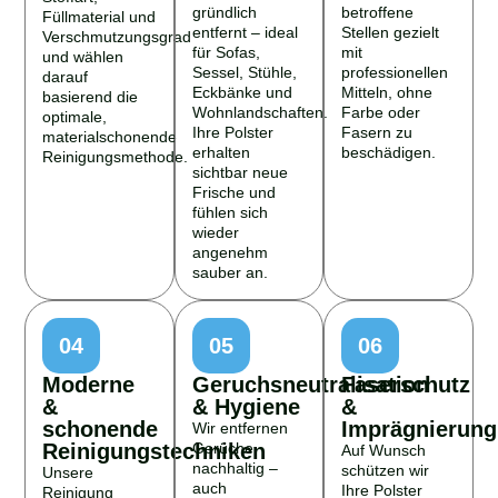
gründlich
betroffene
Füllmaterial und
entfernt – ideal
Stellen gezielt
Verschmutzungsgrad
für Sofas,
mit
und wählen
Sessel, Stühle,
professionellen
darauf
Eckbänke und
Mitteln, ohne
basierend die
Wohnlandschaften.
Farbe oder
optimale,
Ihre Polster
Fasern zu
materialschonende
erhalten
beschädigen.
Reinigungsmethode.
sichtbar neue
Frische und
fühlen sich
wieder
angenehm
sauber an.
04
05
06
Moderne
Geruchsneutralisation
Faserschutz
&
& Hygiene
&
schonende
Imprägnierung
Wir entfernen
Reinigungstechniken
Gerüche
Auf Wunsch
nachhaltig –
schützen wir
Unsere
auch
Ihre Polster
Reinigung