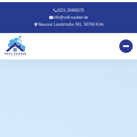
0221 20468275
info@voll-sauber.de
Neusser Landstraße 391, 50769 Köln