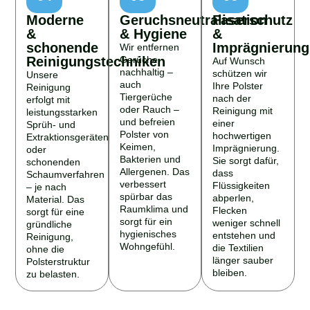
Moderne
Geruchsneutralisation
Faserschutz
&
& Hygiene
&
schonende
Imprägnierung
Wir entfernen
Reinigungstechniken
Gerüche
Auf Wunsch
nachhaltig –
schützen wir
Unsere
auch
Ihre Polster
Reinigung
Tiergerüche
nach der
erfolgt mit
oder Rauch –
Reinigung mit
leistungsstarken
und befreien
einer
Sprüh- und
Polster von
hochwertigen
Extraktionsgeräten
Keimen,
Imprägnierung.
oder
Bakterien und
Sie sorgt dafür,
schonenden
Allergenen. Das
dass
Schaumverfahren
verbessert
Flüssigkeiten
– je nach
spürbar das
abperlen,
Material. Das
Raumklima und
Flecken
sorgt für eine
sorgt für ein
weniger schnell
gründliche
hygienisches
entstehen und
Reinigung,
Wohngefühl.
die Textilien
ohne die
länger sauber
Polsterstruktur
bleiben.
zu belasten.