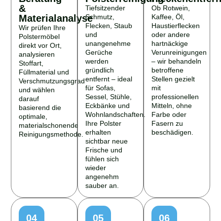
&
Tiefsitzender
Ob Rotwein,
Materialanalyse
Schmutz,
Kaffee, Öl,
Flecken, Staub
Haustierflecken
Wir prüfen Ihre
und
oder andere
Polstermöbel
unangenehme
hartnäckige
direkt vor Ort,
Gerüche
Verunreinigungen
analysieren
werden
– wir behandeln
Stoffart,
gründlich
betroffene
Füllmaterial und
entfernt – ideal
Stellen gezielt
Verschmutzungsgrad
für Sofas,
mit
und wählen
Sessel, Stühle,
professionellen
darauf
Eckbänke und
Mitteln, ohne
basierend die
Wohnlandschaften.
Farbe oder
optimale,
Ihre Polster
Fasern zu
materialschonende
erhalten
beschädigen.
Reinigungsmethode.
sichtbar neue
Frische und
fühlen sich
wieder
angenehm
sauber an.
04
05
06