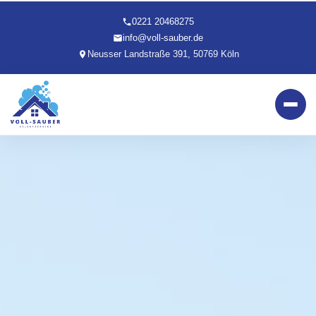
0221 20468275
info@voll-sauber.de
Neusser Landstraße 391, 50769 Köln