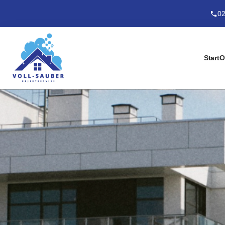
02
Start
O