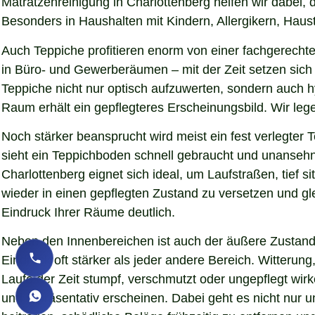
Matratzenreinigung in Charlottenberg helfen wir dabei,
Besonders in Haushalten mit Kindern, Allergikern, Haust
Auch Teppiche profitieren enorm von einer fachgerechte
in Büro- und Gewerberäumen – mit der Zeit setzen sich 
Teppiche nicht nur optisch aufzuwerten, sondern auch 
Raum erhält ein gepflegteres Erscheinungsbild. Wir le
Noch stärker beansprucht wird meist ein fest verlegter
sieht ein Teppichboden schnell gebraucht und unansehnl
Charlottenberg eignet sich ideal, um Laufstraßen, tief
wieder in einen gepflegten Zustand zu versetzen und gl
Eindruck Ihrer Räume deutlich.
Neben den Innenbereichen ist auch der äußere Zustand 
Eindruck oft stärker als jeder andere Bereich. Witteru
Laufe der Zeit stumpf, verschmutzt oder ungepflegt wirk
und repräsentativ erscheinen. Dabei geht es nicht nur