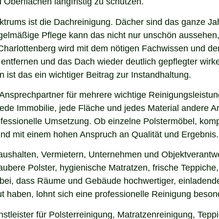
 Oberflächen langfristig zu schützen.
ektrums ist die Dachreinigung. Dächer sind das ganze Ja
gelmäßige Pflege kann das nicht nur unschön aussehen,
Charlottenberg wird mit dem nötigen Fachwissen und de
u entfernen und das Dach wieder deutlich gepflegter wi
ist das ein wichtiger Beitrag zur Instandhaltung.
Ansprechpartner für mehrere wichtige Reinigungsleistun
ede Immobilie, jede Fläche und jedes Material andere An
ofessionelle Umsetzung. Ob einzelne Polstermöbel, kom
g und mit einem hohen Anspruch an Qualität und Ergebnis.
aushalten, Vermietern, Unternehmen und Objektverantwor
bere Polster, hygienische Matratzen, frische Teppiche, 
 bei, dass Räume und Gebäude hochwertiger, einladende
 haben, lohnt sich eine professionelle Reinigung beson
tleister für Polsterreinigung, Matratzenreinigung, Tepp