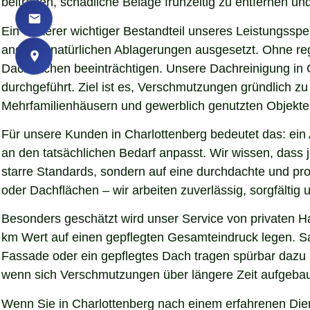
beitragen, schädliche Beläge frühzeitig zu entfernen und
Ein weiterer wichtiger Bestandteil unseres Leistungssp
anderen natürlichen Ablagerungen ausgesetzt. Ohne re
Dachflächen beeinträchtigen. Unsere Dachreinigung in 
durchgeführt. Ziel ist es, Verschmutzungen gründlich z
Mehrfamilienhäusern und gewerblich genutzten Objekten 
Für unsere Kunden in Charlottenberg bedeutet das: ein 
an den tatsächlichen Bedarf anpasst. Wir wissen, dass j
starre Standards, sondern auf eine durchdachte und pr
oder Dachflächen – wir arbeiten zuverlässig, sorgfälti
Besonders geschätzt wird unser Service von privaten H
km Wert auf einen gepflegten Gesamteindruck legen. Sau
Fassade oder ein gepflegtes Dach tragen spürbar dazu
wenn sich Verschmutzungen über längere Zeit aufgebaut
Wenn Sie in Charlottenberg nach einem erfahrenen Diens