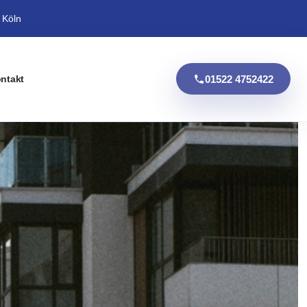
 Köln
01522 4752422
ntakt