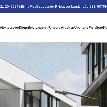
21 20468275
info@voll-sauber.de
Neusser Landstraße 391, 50769
bjektservice
Dienstleistungen
Unsere Arbeiten
Über uns
Preisliste
Ko