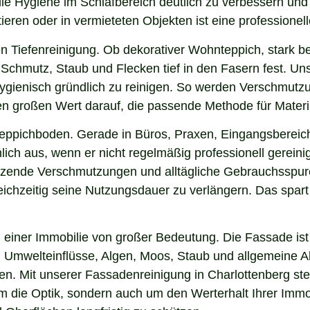
 die Hygiene im Schlafbereich deutlich zu verbessern un
ieren oder in vermieteten Objekten ist eine professionel
n Tiefenreinigung. Ob dekorativer Wohnteppich, stark b
Schmutz, Staub und Flecken tief in den Fasern fest. Unse
hygienisch gründlich zu reinigen. So werden Verschmutzu
gen großen Wert darauf, die passende Methode für Mater
 Teppichboden. Gerade in Büros, Praxen, Eingangsbereic
ich aus, wenn er nicht regelmäßig professionell gereini
 sitzende Verschmutzungen und alltägliche Gebrauchsspur
eichzeitig seine Nutzungsdauer zu verlängern. Das spart
einer Immobilie von großer Bedeutung. Die Fassade ist 
ng, Umwelteinflüsse, Algen, Moos, Staub und allgemeine
en. Mit unserer Fassadenreinigung in Charlottenberg ste
 um die Optik, sondern auch um den Werterhalt Ihrer Im