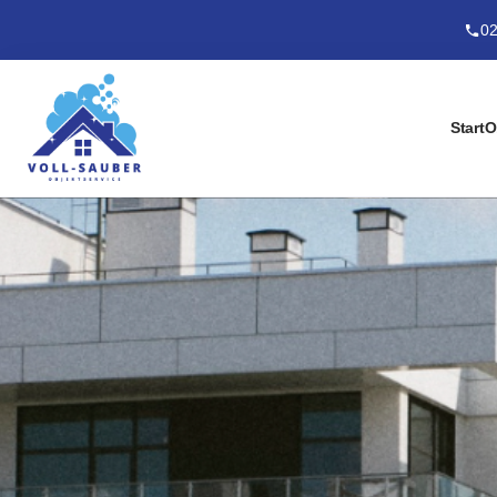
02
Start
O