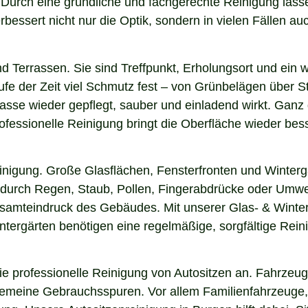
n. Durch eine gründliche und fachgerechte Reinigung la
essert nicht nur die Optik, sondern in vielen Fällen auch
nd Terrassen. Sie sind Treffpunkt, Erholungsort und ein
aufe der Zeit viel Schmutz fest – von Grünbelägen über 
rasse wieder gepflegt, sauber und einladend wirkt. Ganz g
fessionelle Reinigung bringt die Oberfläche wieder bess
einigung. Große Glasflächen, Fensterfronten und Winterg
n durch Regen, Staub, Pollen, Fingerabdrücke oder Umwel
esamteindruck des Gebäudes. Mit unserer Glas- & Winter
ergärten benötigen eine regelmäßige, sorgfältige Reinig
 professionelle Reinigung von Autositzen an. Fahrzeugs
lgemeine Gebrauchsspuren. Vor allem Familienfahrzeuge,