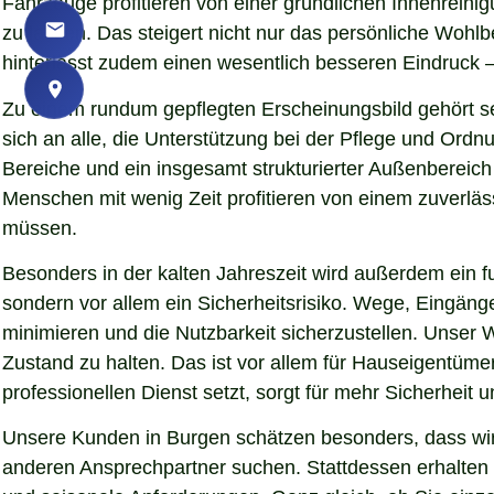
Fahrzeuge profitieren von einer gründlichen Innenreinig
zu lassen. Das steigert nicht nur das persönliche Woh
hinterlässt zudem einen wesentlich besseren Eindruck – 
Zu einem rundum gepflegten Erscheinungsbild gehört se
sich an alle, die Unterstützung bei der Pflege und Ord
Bereiche und ein insgesamt strukturierter Außenbereich
Menschen mit wenig Zeit profitieren von einem zuverläs
müssen.
Besonders in der kalten Jahreszeit wird außerdem ein fu
sondern vor allem ein Sicherheitsrisiko. Wege, Eingän
minimieren und die Nutzbarkeit sicherzustellen. Unser W
Zustand zu halten. Das ist vor allem für Hauseigentümer
professionellen Dienst setzt, sorgt für mehr Sicherheit 
Unsere Kunden in Burgen schätzen besonders, dass wir 
anderen Ansprechpartner suchen. Stattdessen erhalten S