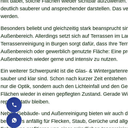
hilft dabei, solche Flächen wieder sichtbar aufzuwerte
deutlich sauberer und ansprechender darstellen. Das verb
werden.
Besonders beliebt und gleichzeitig stark beansprucht si
Außenbereich. Allerdings setzt sich auf Terrassen im L
Terrassenreinigung in Burgen sorgt dafür, dass Ihre Ter
Außenbereich oder gewerblich genutzte Fläche: Eine pro
Außenbereich wieder gerne und intensiv zu nutzen.
Ein weiterer Schwerpunkt ist die Glas- & Wintergartenr
sauber und klar sind. Schon nach kurzer Zeit entstehe
nur die Optik, sondern auch den Lichteinfall und den G
Flächen wieder in einen gepflegten Zustand. Gerade Wint
repräsentativ bleiben.
Neben Gebäude- und Außenreinigung bieten wir auch die
besonders anfällig für Flecken, Staub, Gerüche und al