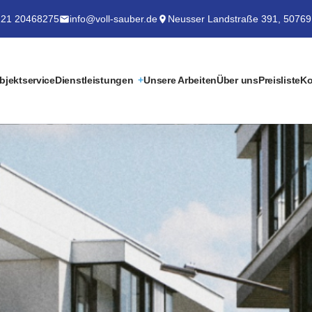
21 20468275
info@voll-sauber.de
Neusser Landstraße 391, 50769
bjektservice
Dienstleistungen
Unsere Arbeiten
Über uns
Preisliste
Ko