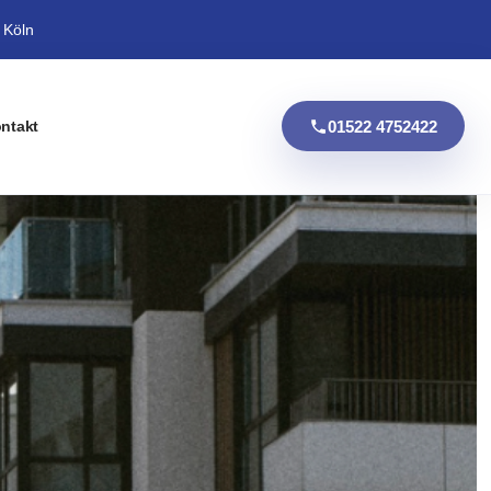
 Köln
01522 4752422
ntakt