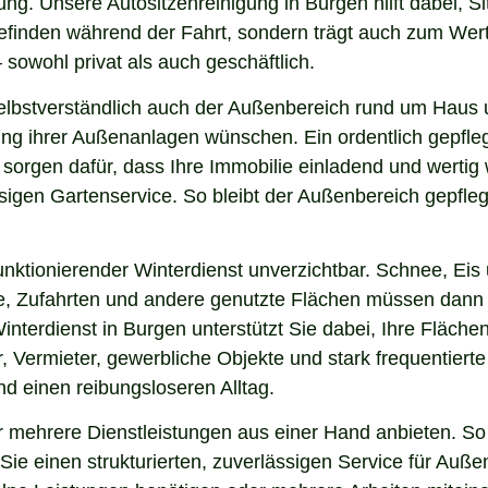
ung. Unsere Autositzenreinigung in Burgen hilft dabei, Si
lbefinden während der Fahrt, sondern trägt auch zum Wer
sowohl privat als auch geschäftlich.
lbstverständlich auch der Außenbereich rund um Haus u
nung ihrer Außenanlagen wünschen. Ein ordentlich gepfl
 sorgen dafür, dass Ihre Immobilie einladend und werti
sigen Gartenservice. So bleibt der Außenbereich gepfleg
nktionierender Winterdienst unverzichtbar. Schnee, Eis u
ge, Zufahrten und andere genutzte Flächen müssen dann
interdienst in Burgen unterstützt Sie dabei, Ihre Fläch
, Vermieter, gewerbliche Objekte und stark frequentierte
und einen reibungsloseren Alltag.
mehrere Dienstleistungen aus einer Hand anbieten. So 
ie einen strukturierten, zuverlässigen Service für Auße