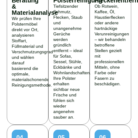
&
Tiefsitzender
Ob Rotwein,
Materialanalyse
Schmutz,
Kaffee, Öl,
Flecken, Staub
Haustierflecken
Wir prüfen Ihre
und
oder andere
Polstermöbel
unangenehme
hartnäckige
direkt vor Ort,
Gerüche
Verunreinigungen
analysieren
werden
– wir behandeln
Stoffart,
gründlich
betroffene
Füllmaterial und
entfernt – ideal
Stellen gezielt
Verschmutzungsgrad
für Sofas,
mit
und wählen
Sessel, Stühle,
professionellen
darauf
Eckbänke und
Mitteln, ohne
basierend die
Wohnlandschaften.
Farbe oder
optimale,
Ihre Polster
Fasern zu
materialschonende
erhalten
beschädigen.
Reinigungsmethode.
sichtbar neue
Frische und
fühlen sich
wieder
angenehm
sauber an.
04
05
06