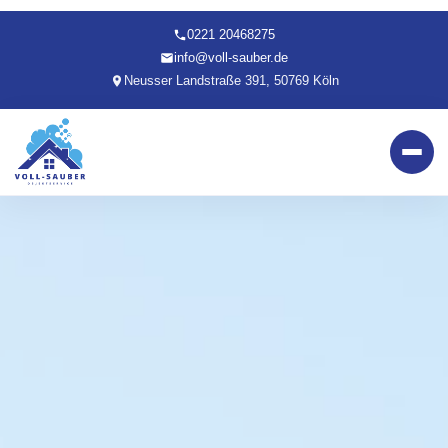
0221 20468275
info@voll-sauber.de
Neusser Landstraße 391, 50769 Köln