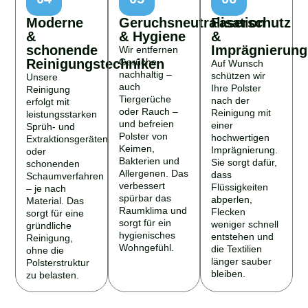
Moderne
Geruchsneutralisation
Faserschutz
&
& Hygiene
&
schonende
Imprägnierung
Wir entfernen
Reinigungstechniken
Gerüche
Auf Wunsch
nachhaltig –
schützen wir
Unsere
auch
Ihre Polster
Reinigung
Tiergerüche
nach der
erfolgt mit
oder Rauch –
Reinigung mit
leistungsstarken
und befreien
einer
Sprüh- und
Polster von
hochwertigen
Extraktionsgeräten
Keimen,
Imprägnierung.
oder
Bakterien und
Sie sorgt dafür,
schonenden
Allergenen. Das
dass
Schaumverfahren
verbessert
Flüssigkeiten
– je nach
spürbar das
abperlen,
Material. Das
Raumklima und
Flecken
sorgt für eine
sorgt für ein
weniger schnell
gründliche
hygienisches
entstehen und
Reinigung,
Wohngefühl.
die Textilien
ohne die
länger sauber
Polsterstruktur
bleiben.
zu belasten.